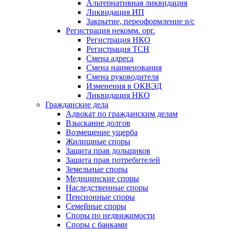
Альтернативная ликвидация
Ликвидация ИП
Закрытие, переоформление р/с
Регистрация некомм. орг.
Регистрация НКО
Регистрация ТСН
Смена адреса
Смена наименования
Смена руководителя
Изменения в ОКВЭД
Ликвидация НКО
Гражданские дела
Адвокат по гражданским делам
Взыскание долгов
Возмещение ущерба
Жилищные споры
Защита прав дольщиков
Защита прав потребителей
Земельные споры
Медицинские споры
Наследственные споры
Пенсионные споры
Семейные споры
Cпоры по недвижимости
Споры с банками