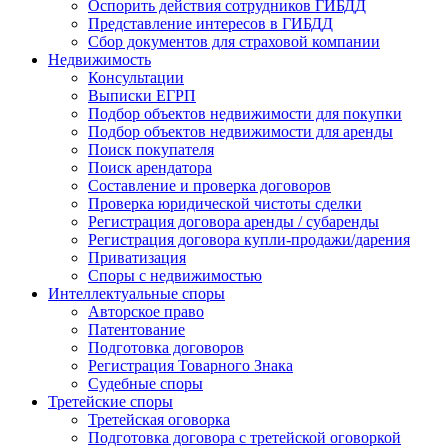
Оспорить действия сотрудников ГИБДД
Представление интересов в ГИБДД
Сбор документов для страховой компании
Недвижимость
Консультации
Выписки ЕГРП
Подбор объектов недвижимости для покупки
Подбор объектов недвижимости для аренды
Поиск покупателя
Поиск арендатора
Составление и проверка договоров
Проверка юридической чистоты сделки
Регистрация договора аренды / субаренды
Регистрация договора купли-продажи/дарения
Приватизация
Cпоры с недвижимостью
Интеллектуальные
споры
Авторское право
Патентование
Подготовка договоров
Регистрация Товарного Знака
Судебные споры
Третейские
споры
Третейская оговорка
Подготовка договора с третейской оговоркой