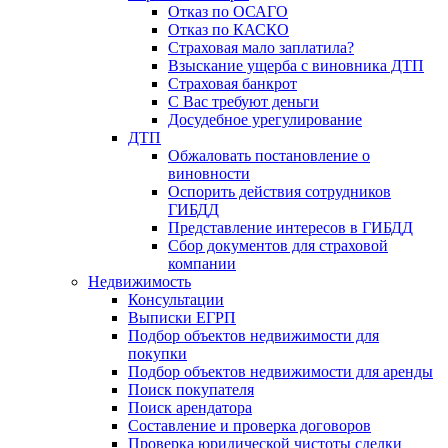
Отказ по ОСАГО
Отказ по КАСКО
Страховая мало заплатила?
Взыскание ущерба с виновника ДТП
Страховая банкрот
С Вас требуют деньги
Досудебное урегулирование
ДТП
Обжаловать постановление о
виновности
Оспорить действия сотрудников
ГИБДД
Представление интересов в ГИБДД
Сбор документов для страховой
компании
Недвижимость
Консультации
Выписки ЕГРП
Подбор объектов недвижимости для
покупки
Подбор объектов недвижимости для аренды
Поиск покупателя
Поиск арендатора
Составление и проверка договоров
Проверка юридической чистоты сделки