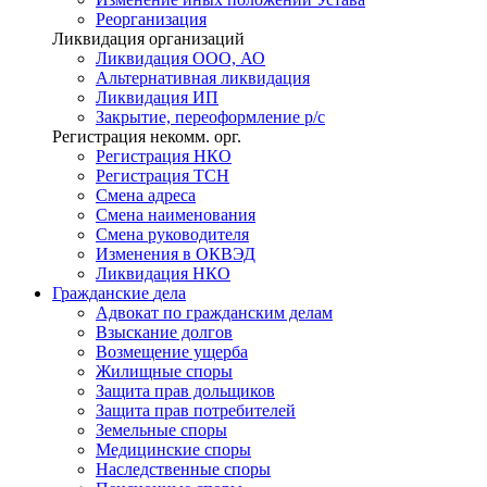
Реорганизация
Ликвидация организаций
Ликвидация ООО, АО
Альтернативная ликвидация
Ликвидация ИП
Закрытие, переоформление р/с
Регистрация некомм. орг.
Регистрация НКО
Регистрация ТСН
Смена адреса
Смена наименования
Смена руководителя
Изменения в ОКВЭД
Ликвидация НКО
Гражданские
дела
Адвокат по гражданским делам
Взыскание долгов
Возмещение ущерба
Жилищные споры
Защита прав дольщиков
Защита прав потребителей
Земельные споры
Медицинские споры
Наследственные споры