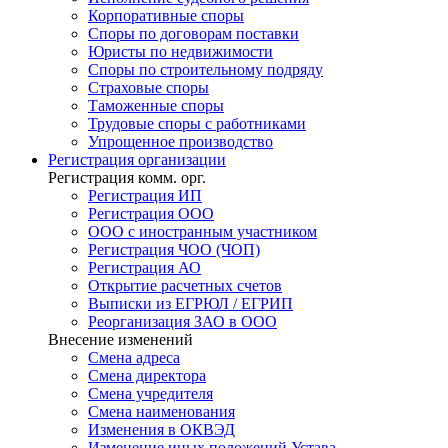
Корпоративные споры
Споры по договорам поставки
Юристы по недвижимости
Споры по строительному подряду
Страховые споры
Таможенные споры
Трудовые споры с работниками
Упрощенное производство
Регистрация
организации
Регистрация комм. орг.
Регистрация ИП
Регистрация ООО
ООО с иностранным участником
Регистрация ЧОО (ЧОП)
Регистрация АО
Открытие расчетных счетов
Выписки из ЕГРЮЛ / ЕГРИП
Реорганизация ЗАО в ООО
Внесение изменений
Смена адреса
Смена директора
Cмена учредителя
Смена наименования
Изменения в ОКВЭД
Изменение иных положений Устава