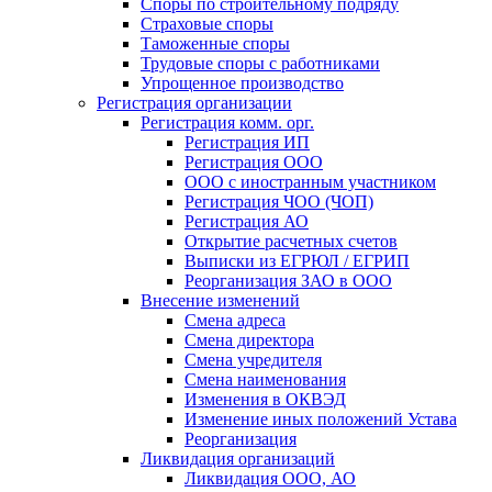
Споры по строительному подряду
Страховые споры
Таможенные споры
Трудовые споры с работниками
Упрощенное производство
Регистрация организации
Регистрация комм. орг.
Регистрация ИП
Регистрация ООО
ООО с иностранным участником
Регистрация ЧОО (ЧОП)
Регистрация АО
Открытие расчетных счетов
Выписки из ЕГРЮЛ / ЕГРИП
Реорганизация ЗАО в ООО
Внесение изменений
Смена адреса
Смена директора
Cмена учредителя
Смена наименования
Изменения в ОКВЭД
Изменение иных положений Устава
Реорганизация
Ликвидация организаций
Ликвидация ООО, АО