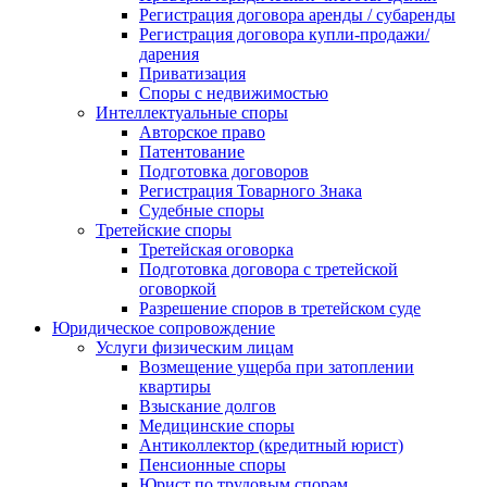
Регистрация договора аренды / субаренды
Регистрация договора купли-продажи/
дарения
Приватизация
Cпоры с недвижимостью
Интеллектуальные споры
Авторское право
Патентование
Подготовка договоров
Регистрация Товарного Знака
Судебные споры
Третейские споры
Третейская оговорка
Подготовка договора с третейской
оговоркой
Разрешение споров в третейском суде
Юридическое сопровождение
Услуги физическим лицам
Возмещение ущерба при затоплении
квартиры
Взыскание долгов
Медицинские споры
Антиколлектор (кредитный юрист)
Пенсионные споры
Юрист по трудовым спорам