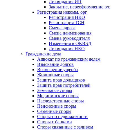
Ликвидация ИП
Закрытие, переоформление р/с
Регистрация некомм. орг.
Регистрация НКО
Регистрация ТСН
Смена адреса
Смена наименования
Смена руководителя
Изменения в ОКВЭД
Ликвидация НКО
Гражданские дела
Адвокат по гражданским делам
Взыскание долгов
Возмещение ущерба
Жилищные споры
Защита прав дольщиков
Защита прав потребителей
Земельные споры
Медицинские споры
Наследственные споры
Пенсионные споры
Семейные споры
Cпоры по недвижимости
Споры с банками
Споры связанные с заливом