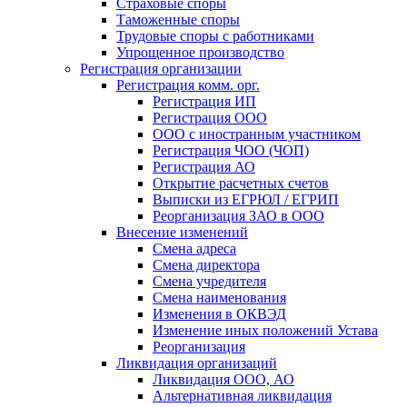
Страховые споры
Таможенные споры
Трудовые споры с работниками
Упрощенное производство
Регистрация организации
Регистрация комм. орг.
Регистрация ИП
Регистрация ООО
ООО с иностранным участником
Регистрация ЧОО (ЧОП)
Регистрация АО
Открытие расчетных счетов
Выписки из ЕГРЮЛ / ЕГРИП
Реорганизация ЗАО в ООО
Внесение изменений
Смена адреса
Смена директора
Cмена учредителя
Смена наименования
Изменения в ОКВЭД
Изменение иных положений Устава
Реорганизация
Ликвидация организаций
Ликвидация ООО, АО
Альтернативная ликвидация