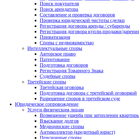
Поиск покупателя
Поиск арендатора
Составление и проверка договоров
Проверка юридической чистоты сделки
Регистрация договора аренды / субаренды
Регистрация договора купли-продажи/дарени
Приватизация
Cпоры с недвижимостью
Интеллектуальные споры
Авторское право
Патентование
Подготовка договоров
Регистрация Товарного Знака
Судебные споры
Третейские споры
Третейская оговорка
Подготовка договора с третейской оговоркой
Разрешение споров в третейском суде
Юридическое сопровождение
Услуги физическим лицам
Возмещение ущерба при затоплении квартир
Взыскание долгов
Медицинские споры
Антиколлектор (кредитный юрист)
Пенсионные споры