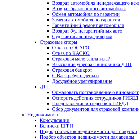
Возврат автомобиля ненадлежащего каче
Возврат бракованного автомобиля
Обмен автомобиля по гарантии
Замена автомобиля по гарантии
Гарантийный ремонт автомобиля
Возврат б/у, негарантийных авто
Суд с автосалоном, дилером
Страховые споры
Отказ по ОСАГО
Отказ по КАСКО
Страховая мало заплатила?
Взыскание ущерба с виновника ДТП
Страховая банкрот
С Вас требуют деньги
Досудебное урегулирование
ДТП
Обжаловать постановление о виновнос
Оспорить действия сотрудников ГИБДД
Представление интересов в ГИБДД
Сбор документов для страховой компан
Недвижимость
Консультации
Выписки ЕГРП
Подбор объектов недвижимости для покупки
Подбор объектов недвижимости для аренды