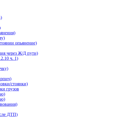
в)
)
ьянения)
му)
остоянии опьянение)
ния через Ж/Д пути)
2.10 ч. 1)
ечку)
ирпич)
новки/стоянки)
зки грузов
ью)
ью)
твования)
осле ДТП)