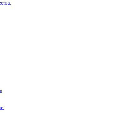
ства.
ти
ии