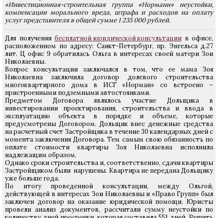
«Инвестиционная-строительная группа «Норманн» неустойки,
компенсации морального вреда, штрафа и расходов на оплату
услуг представителя в общей сумме 1 235 000 рублей.
Для получения
бесплатной юридической консультации
в офисе,
расположенном по адресу: Санкт-Петербург, пр. Энгельса д.27
лит. Ц офис 9 обратилась Ольга в интересах своей матери Зои
Николаевны.
Вопрос консультации заключался в том, что ее мама Зоя
Николаевна заключила договор долевого строительства
многоквартирного дома в ИСГ «Норман» со встроено –
пристроенными подземными автостоянками.
Предметом Договора являлось участие Дольщика в
инвестировании проектирования, строительства и ввода в
эксплуатацию объекта в порядке и объеме, которые
предусмотрены Договором. Дольщик внес денежные средства
на расчетный счет Застройщика в течение 30 календарных дней с
момента заключения Договора. Тем самым свою обязанность по
оплате стоимости квартиры Зоя Николаевна исполнила
надлежащим образом.
Однако сроки строительства и, соответственно, сдачи квартиры
Застройщиком были нарушены. Квартира не передана Дольщику
уже больше года.
По итогу проведенной консультации, между Ольгой,
действующей в интересах Зои Николаевны и «Право Групп» был
заключен договор на оказание юридической помощи. Юристы
провели анализ документов, рассчитали сумму неустойки по
количеству дней просрочки, которая составила 551 дней. Решить