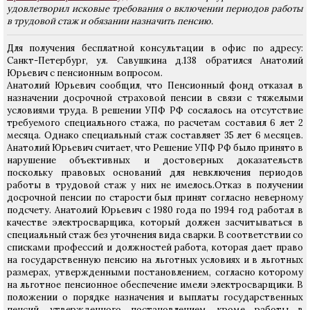
удовлетворил исковые требования о включении периодов работы
в трудовой стаж и обязании назначить пенсию.
Для получения бесплатной консультации в офис по адресу:
Санкт-Петербург, ул. Савушкина д.138 обратился Анатолий
Юрьевич с пенсионным вопросом.
Анатолий Юрьевич сообщил, что Пенсионный фонд отказал в
назначении досрочной страховой пенсии в связи с тяжелыми
условиями труда. В решении УПФ РФ сослалось на отсутствие
требуемого специального стажа, по расчетам составил 6 лет 2
месяца. Однако специальный стаж составляет 35 лет 6 месяцев.
Анатолий Юрьевич считает, что Решение УПФ РФ было принято в
нарушение объективных и достоверных доказательств
поскольку правовых оснований для невключения периодов
работы в трудовой стаж у них не имелось.Отказ в получении
досрочной пенсии по старости был принят согласно неверному
подсчету. Анатолий Юрьевич с 1980 года по 1994 год работал в
качестве электросварщика, который должен засчитываться в
специальный стаж без уточнения вида сварки. В соответствии со
списками профессий и должностей работа, которая дает право
на государственную пенсию на льготных условиях и в льготных
размерах, утвержденными постановлением, согласно которому
на льготное пенсионное обеспечение имели электросварщики. В
положении о порядке назначения и выплаты государственных
пенсий, утвержденного постановлением, кроме работы в