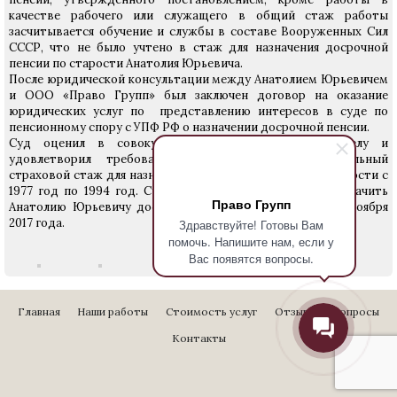
качестве рабочего или служащего в общий стаж работы
засчитывается обучение и службы в составе Вооруженных Сил
СССР, что не было учтено в стаж для назначения досрочной
пенсии по старости Анатолия Юрьевича.
После юридической консультации между Анатолием Юрьевичем
и ООО «Право Групп» был заключен договор на оказание
юридических услуг по представлению интересов в суде по
пенсионному спору с УПФ РФ о назначении досрочной пенсии.
Суд оценил в совокупности доказательства по делу и
удовлетворил требования о включении в специальный
страховой стаж для назначения досрочной пенсии по старости с
1977 год по 1994 год. Суд обязал Пенсионный фонд назначить
Право Групп
Анатолию Юрьевичу досрочную пенсию по старости с ноября
2017 года.
Здравствуйте! Готовы Вам
помочь. Напишите нам, если у
Вас появятся вопросы.
Главная
Наши работы
Стоимость услуг
Отзывы
Вопросы
Контакты