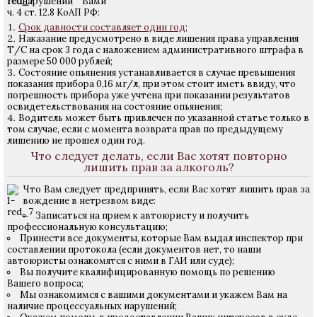
нарушении Вами
ч. 4 ст. 12.8 КоАП РФ:
Срок давности составляет один год
;
Наказание предусмотрено в виде лишения права управления
Т/С на срок 3 года с наложением административного штрафа в
размере 50 000 рублей;
Состояние опьянения устанавливается в случае превышения
показания прибора 0,16 мг/л, при этом стоит иметь ввиду, что
погрешность прибора уже учтена при показании результатов
освидетельствования на состояние опьянения;
Водитель может быть привлечен по указанной статье только в
том случае, если с момента возврата прав по предыдущему
лишению не прошел один год.
Что следует делать, если Вас хотят повторно
лишить прав за алкоголь?
Что Вам следует предпринять, если Вас хотят лишить прав за
вождение в нетрезвом виде:
Записаться на прием к автоюристу и получить
профессиональную консультацию;
Принести все документы, которые Вам выдал инспектор при
составлении протокола (если документов нет, то наши
автоюристы ознакомятся с ними в ГАИ или суде);
Вы получите квалифицированную помощь по решению
Вашего вопроса;
Мы ознакомимся с вашими документами и укажем Вам на
наличие процессуальных нарушений;