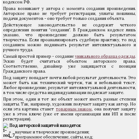
кодексом РФ.
Права возникают у автора с момента создания произведения.
Авторское право не требует регистрации, уплаты пошлины,
подачи документов - оно требует только создания объекта.
Действующее законодательство не содержит четкого
определения понятия “создания”. В Гражданском кодексе лишь
указано, что произведение должно быть результатом
творчества. Если проанализировать судебную практику, то под
созданием можно поднимать результат интеллектуального и
ручного труда.
Самый простой пример - создание
уникального образца одежды
.
Эскиз будет считаться объектом авторского права.
Соответственно, дизайнер уже защищается с позиции
Гражданского права.
Под защиту попадает почти любой результат деятельности. Это
может быть как технический чертеж, так и небольшой текст.
Любое произведение, результат интеллектуальной деятельности,
в том числе средства индивидуализации подлежат защите.
При этом, один и тот же объект может иметь разные степени
защиты. Так, например, художник получает защиту как автор. Но
если эта картина станет
товарным знаком
, она получит защиту
уже в этом ключе (уже от имени организации или ИП и после
регистрации).
Под авторской защитой находятся:
научные и творческие произведения;
программное обеспечение, сайты, код;