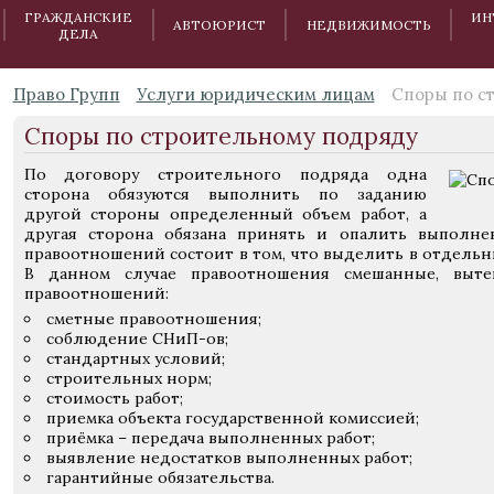
ГРАЖДАНСКИЕ
ИН
АВТОЮРИСТ
НЕДВИЖИМОСТЬ
ДЕЛА
Право Групп
Услуги юридическим лицам
Споры по с
Споры по строительному подряду
По договору строительного подряда одна
сторона обязуются выполнить по заданию
другой стороны определенный объем работ, а
другая сторона обязана принять и опалить выполн
правоотношений состоит в том, что выделить в отдель
В данном случае правоотношения смешанные, выте
правоотношений:
сметные правоотношения;
соблюдение СНиП-ов;
стандартных условий;
строительных норм;
стоимость работ;
приемка объекта государственной комиссией;
приёмка – передача выполненных работ;
выявление недостатков выполненных работ;
гарантийные обязательства.