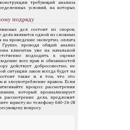
конструкции требующий анализа
ределенных условий, на которых
ному подряду
иваемых дел состоит из споров,
е дела являются одной из сложных
ы на проведение экспертиз, оплата
о Групп», проводя общий анализ
воим клиентам уже на начальной
етственно подходить к оценке
людение всех прав и обязанностей
ору действует добросовестно, не
ой ситуации закон всегда будет на
остоит также и в том, что это
ам и злоупотребление правом.
Если
атягивайте процесс рассмотрения
мпании, который проанализирует
а рассмотрение дела, предложит
ите юристу по телефону 640-24-28
ресующему вопросу.