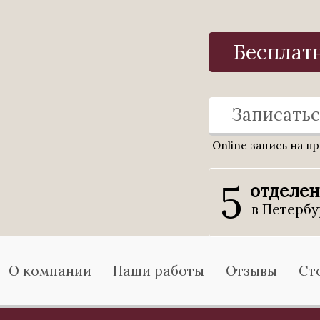
Бесплат
Записатьс
Online запись на п
5
отделе
в Петербу
О компании
Наши работы
Отзывы
Ст