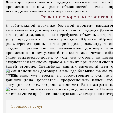
Договор строительного подряда сложный по своей 
прописанных в нем прав и обязанностей, а также оп
необходимо выполнить конкретную работу.
Решение споров по строитель
В арбитражной практике большой процент рассматр
вытекающих из договора строительного подряда. Данны
категорий дел, как правило, требуются объемные затрат
услуг представителя иных расходов. Юристы «Прав
рассмотрения данных категорий дел, рекомендуют с
стадии переговоров по заключению договора отв
прописанных в нем условий, так как только четкое соб
будет свидетельствовать о том, что сторона по догов
злоупотребляет своим правом, а значит при любой спорн
Вашей стороне. Специфика данных категорий дел с
«миллионные» договора, а там, где большие суммы, т
Ваш спор уже передан на рассмотрение в суд, не з
данного дела, доверьтесь профессионалу нашей ко
ситуацию со всех сторон, сэкономит Ваши затраты н
наиболее оптимальную тактику ведения спора.
Позвон
и получите профессиональную консультацию по инте
Стоимость услуг