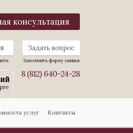
ная консультация
я
Задать вопрос
риём
Заполнить форму заявки
8 (812) 640-24-28
ний
рге
оимость услуг
Контакты