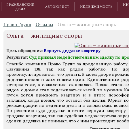
ГРАЖДАНСКИЕ
ИН
АВТОЮРИСТ
НЕДВИЖИМОСТЬ
ДЕЛА
Право Групп
Отзывы
Ольга — жилищные споры
Ольга — жилищные споры
Цель обращения:
Вернуть дедушке квартиру
Результат:
Суд признал недействительным сделку по пр
Спасибо компании Право Групп за проделанную работу.
Савушкина 138, так как рядом работаю. По д
проконсультироваться, что делать. В моем дворе прожив
родственников и жил совсем один. Единственным родн
которая тоже, к сожалению, скончалась. Позже стала за
рядом с домом стал подсаживаться какой-то мужчина. К
путем хотел присвоить квартиру и в итоге переофо
заплакал, когда понял, что остался без жилья. Юрист 
рекомендации по ведению дела и я согласилась воспо
По решению суда дедушке в итоге вернули квартиру.
продаже квартиры, так как судебная медэкспертиза опр
сделки дедушка не понимал, что с ним происходит вообщ