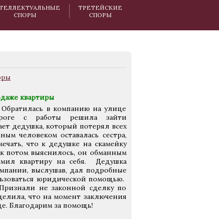
ТЕЛЛЕКТУАЛЬНЫЕ
ТРЕТЕЙСКИЕ
СПОРЫ
СПОРЫ
одаже квартиры
 Обратилась в компанию на улице
ороге с работы решила зайти
ает дедушка, который потерял всех
ым человеком оставалась сестра,
мечать, что к дедушке на скамейку
ак потом выяснилось, он обманным
рмил квартиру на себя. Дедушка
компании, выслушав, дал подробные
льзоваться юридической помощью.
 Признали не законной сделку по
еделила, что на момент заключения
е. Благодарим за помощь!