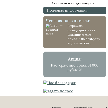
Составление договоров
Полезная информация
Что говорят клиенты:
Выражаю
благодарность за
оказанную мне
помощь по возврату
водительских ...
Акция!
Расторжение брака 31 000
рублей!
Главная
Наши работы
С