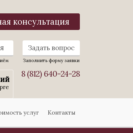
ная консультация
я
Задать вопрос
риём
Заполнить форму заявки
8 (812) 640-24-28
ний
рге
оимость услуг
Контакты