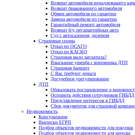
Возврат автомобиля ненадлежащего каче
Возврат бракованного автомобиля
Обмен автомобиля по гарантии
Замена автомобиля по гарантии
Гарантийный ремонт автомобиля
Возврат б/у, негарантийных авто
Суд с автосалоном, дилером
Страховые споры
Отказ по ОСАГО
Отказ по КАСКО
Страховая мало заплатила?
Взыскание ущерба с виновника ДТП
Страховая банкрот
С Вас требуют деньги
Досудебное урегулирование
ДТП
Обжаловать постановление о виновнос
Оспорить действия сотрудников ГИБДД
Представление интересов в ГИБДД
Сбор документов для страховой компан
Недвижимость
Консультации
Выписки ЕГРП
Подбор объектов недвижимости для покупки
Подбор объектов недвижимости для аренды