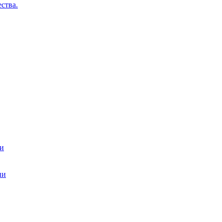
ства.
ти
ии