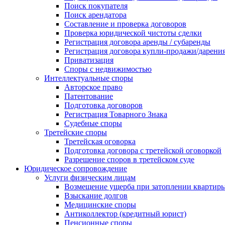
Поиск покупателя
Поиск арендатора
Составление и проверка договоров
Проверка юридической чистоты сделки
Регистрация договора аренды / субаренды
Регистрация договора купли-продажи/дарени
Приватизация
Cпоры с недвижимостью
Интеллектуальные споры
Авторское право
Патентование
Подготовка договоров
Регистрация Товарного Знака
Судебные споры
Третейские споры
Третейская оговорка
Подготовка договора с третейской оговоркой
Разрешение споров в третейском суде
Юридическое сопровождение
Услуги физическим лицам
Возмещение ущерба при затоплении квартир
Взыскание долгов
Медицинские споры
Антиколлектор (кредитный юрист)
Пенсионные споры