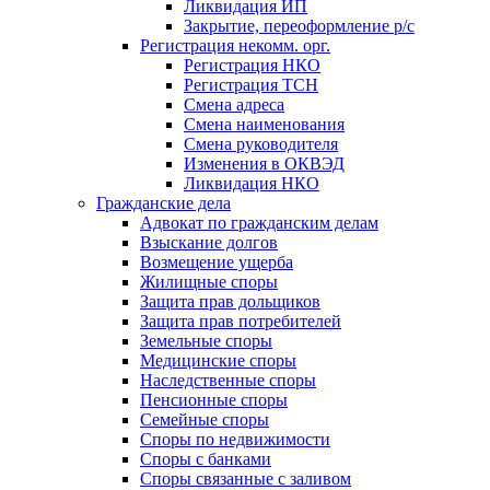
Ликвидация ИП
Закрытие, переоформление р/с
Регистрация некомм. орг.
Регистрация НКО
Регистрация ТСН
Смена адреса
Смена наименования
Смена руководителя
Изменения в ОКВЭД
Ликвидация НКО
Гражданские дела
Адвокат по гражданским делам
Взыскание долгов
Возмещение ущерба
Жилищные споры
Защита прав дольщиков
Защита прав потребителей
Земельные споры
Медицинские споры
Наследственные споры
Пенсионные споры
Семейные споры
Cпоры по недвижимости
Споры с банками
Споры связанные с заливом