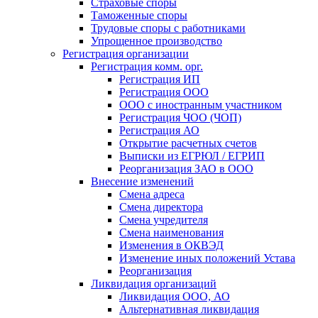
Страховые споры
Таможенные споры
Трудовые споры с работниками
Упрощенное производство
Регистрация организации
Регистрация комм. орг.
Регистрация ИП
Регистрация ООО
ООО с иностранным участником
Регистрация ЧОО (ЧОП)
Регистрация АО
Открытие расчетных счетов
Выписки из ЕГРЮЛ / ЕГРИП
Реорганизация ЗАО в ООО
Внесение изменений
Смена адреса
Смена директора
Cмена учредителя
Смена наименования
Изменения в ОКВЭД
Изменение иных положений Устава
Реорганизация
Ликвидация организаций
Ликвидация ООО, АО
Альтернативная ликвидация