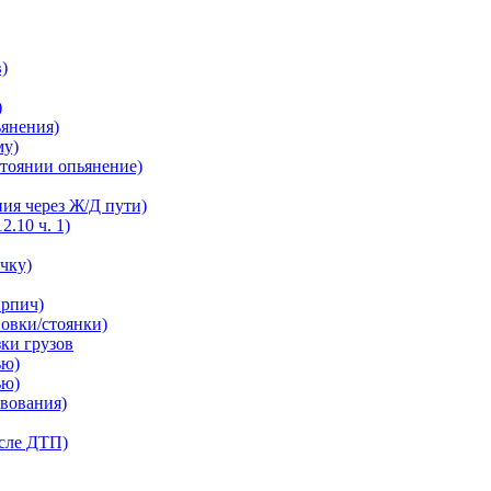
в)
)
ьянения)
му)
остоянии опьянение)
ния через Ж/Д пути)
2.10 ч. 1)
ечку)
ирпич)
новки/стоянки)
зки грузов
ью)
ью)
твования)
осле ДТП)