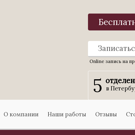
Бесплат
Записатьс
Online запись на п
5
отделе
в Петербу
О компании
Наши работы
Отзывы
Ст