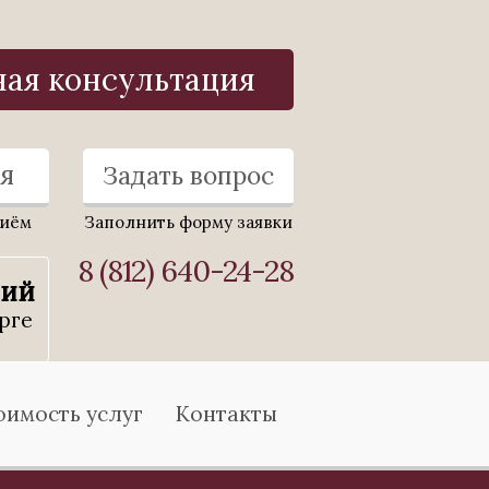
ная консультация
я
Задать вопрос
риём
Заполнить форму заявки
8 (812) 640-24-28
ний
рге
оимость услуг
Контакты