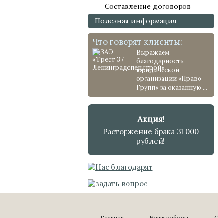
Составление договоров
Полезная информация
Что говорят клиенты:
Выражаем
благодарность
юридической
организации «Право
Групп» за оказанную ...
Акция!
Расторжение брака 31 000
рублей!
Главная
Наши работы
С