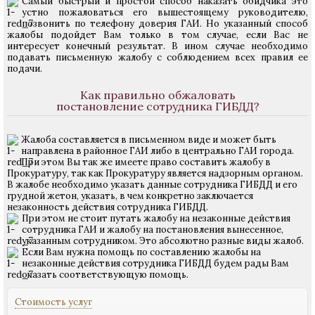
Самый быстрый и простой способ наказать обидчика это
устно пожаловаться его вышестоящему руководителю,
позвонить по телефону доверия ГАИ. Но указанный способ
жалобы подойдет Вам только в том случае, если Вас не
интересует конечный результат. В ином случае необходимо
подавать письменную жалобу с соблюдением всех правил ее
подачи.
Как правильно обжаловать
постановление сотрудника ГИБДД?
Жалоба составляется в письменном виде и может быть
направлена в районное ГАИ либо в центрально ГАИ города.
При этом Вы так же имеете право составить жалобу в
Прокуратуру, так как Прокуратуру является надзорным органом.
В жалобе необходимо указать данные сотрудника ГИБДД и его
грудной жетон, указать, в чем конкретно заключается
незаконность действия сотрудника ГИБДД.
При этом не стоит путать жалобу на незаконные действия
сотрудника ГАИ и жалобу на постановления вынесенное,
указанным сотрудником. Это абсолютно разные виды жалоб.
Если Вам нужна помощь по составлению жалобы на
незаконные действия сотрудника ГИБДД будем рады Вам
оказать соответствующую помощь.
Стоимость услуг