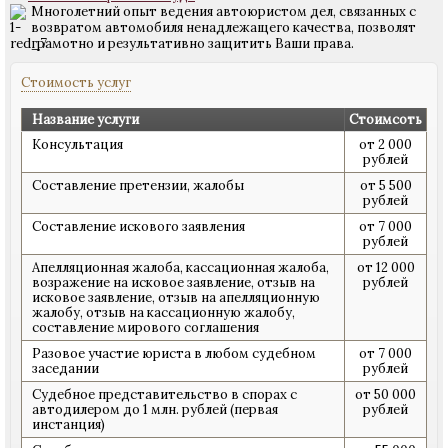
Многолетний опыт ведения автоюристом дел, связанных с
возвратом автомобиля ненадлежащего качества, позволят
грамотно и результативно защитить Ваши права.
Стоимость услуг
Название услуги
Стоимсоть
Консультация
от 2 000
рублей
Составление претензии, жалобы
от 5 500
рублей
Составление искового заявления
от 7 000
рублей
Апелляционная жалоба, кассационная жалоба,
от 12 000
возражение на исковое заявление, отзыв на
рублей
исковое заявление, отзыв на апелляционную
жалобу, отзыв на кассационную жалобу,
составление мирового соглашения
Разовое участие юриста в любом судебном
от 7 000
заседании
рублей
Судебное представительство в спорах с
от 50 000
автодилером до 1 млн. рублей (первая
рублей
инстанция)