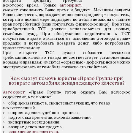
возврата продавцу требуется
некоторое время. Только
автоюрист
,
сможет сэкономить Ваше время и бюджет. Механизм защиты
Ваших интересов, порождает отношения продавец – покупатель,
который в полной мере подпадает по действие закона о защите
прав потребителей (если покупатель физическое лицо). При этом
приобретенный ТСТ должен использоваться для личных,
семейных нужд. При обнаружении недостатков в ТСТ
покупатель вправе отказаться от исполнения договора купли-
продажи и потребовать возврата денег, либо потребовать
произвести замену.
При возврате ТСТ нужно соблюсти несколько
требований: качество товара не соответствует установленным
нормам и правилам; имеются «серьезные» дефекты; невозможно
эксплуатировать автомобиль согласно его свойствам.
Чем смогут помочь юристы «Право Групп» при
возврате автомобиля ненадлежащего качества?
Автоюрист
«Право Групп» готов оказать Вам всяческое
содействие, в том числе:
сбор доказательств, свидетельствующих, что товар
некачественный;
сопровождение судебного процесса;
подготовка претензий, исковых заявлений;
экспертные исследования;
возврат денежных средств;
исполнение решения суда
.