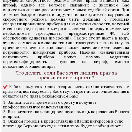
нарушения скоростного режима имеет право выписать Вам
штраф, однако все вопросы, связанные с лишением Вас
водительских прав рассматривает только судебный орган. При
этом необходимо иметь в виду, что вина водителя в нарушении
скоростного режима должна быть доказана с помощью
специализированного прибора для измерения скорости, который
в свою очередь прошел метрологическую проверку и имеет все
необходимые сертификаты, предусмотренные ФЗ «Об
обеспечении единства измерений». Так же стоит иметь в виду,
что все сомнения в виновности лица трактуются в его пользу, по
причине чего очень важно знать какое значение имеет величина
погрешности измерителя прибора. Именно незначительная
погрешность прибора может помочь водителю
переквалифицировать нарушения на штраф, вместо
положенного лишения прав.
Что делать, если Вас хотят лишить прав за
превышение скорости?
К большому сожалению теория очень сильно отличается от
практики, поэтому если у Вас отсутствуют достаточные знания в
области авто права, рекомендуем Вам:
Записаться на прием к автоюристу и получить
профессиональную консультацию;
Вы получите квалифицированную помощь по решению Вашего
вопроса;
Окажем помощь в предоставлении Ваших интересов в суде
вплоть до Верховного суда, если в этом будет необходимость.