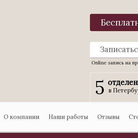
Бесплат
Записатьс
Online запись на п
5
отделе
в Петербу
О компании
Наши работы
Отзывы
Ст