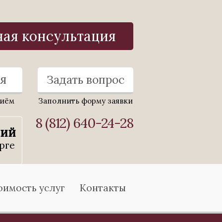
ная консультация
я
Задать вопрос
риём
Заполнить форму заявки
8 (812) 640-24-28
ний
рге
оимость услуг
Контакты