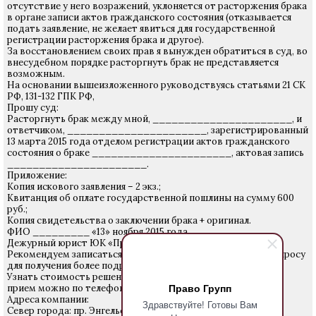
отсутствие у него возражений, уклоняется от расторжения брака
в органе записи актов гражданского состояния (отказывается
подать заявление, не желает явиться для государственной
регистрации расторжения брака и другое).
За восстановлением своих прав я вынужден обратиться в суд, во
внесудебном порядке расторгнуть брак не представляется
возможным.
На основании вышеизложенного руководствуясь статьями 21 СК
РФ, 131-132 ГПК РФ,
Прошу суд:
Расторгнуть брак между мной, ______________________, и
ответчиком, ______________________, зарегистрированный
13 марта 2015 года отделом регистрации актов гражданского
состояния о браке ______________________, актовая запись
______________________.
Приложение:
Копия искового заявления – 2 экз.;
Квитанция об оплате государственной пошлины на сумму 600
руб.;
Копия свидетельства о заключении брака + оригинал.
ФИО _________ «13» ноября 2015 года
Дежурный юрист ЮК «Право Групп»
Рекомендуем записаться на прием к юристу по данному вопросу
для получения более подробной информации.
Узнать стоимость решения Вашего вопроса и записаться на
Право Групп
прием можно по телефону 640-24-28.
Адреса компании:
Здравствуйте! Готовы Вам
Север города: пр. Энгельса 27