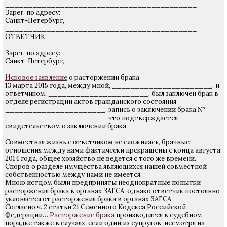
__________________________________________
Зарег. по адресу:
Санкт-Петербург,
__________________________________________
ОТВЕТЧИК:
__________________________________________
Зарег. по адресу:
Санкт-Петербург,
__________________________________________
Исковое заявление
о расторжении брака
13 марта 2015 года, между мной, ______________________, и
ответчиком, ______________________, был заключен брак в
отделе регистрации актов гражданского состояния
______________________, запись о заключении брака №
______________________, что подтверждается
свидетельством о заключении брака
______________________.
Совместная жизнь с ответчиком не сложилась, брачные
отношения между нами фактически прекращены с конца августа
2014 года, общее хозяйство не ведется с того же времени.
Споров о разделе имущества являющихся нашей совместной
собственностью между нами не имеется.
Мною истцом были предприняты неоднократные попытки
расторжения брака в органах ЗАГСА, однако ответчик постоянно
уклоняется от расторжения брака в органах ЗАГСА.
Согласно ч. 2 статьи 21 Семейного Кодекса Российской
Федерации…
Расторжение брака
производится в судебном
порядке также в случаях, если один из супругов, несмотря на