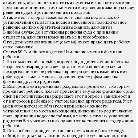
алиментов, обязанность платить алименты возникнет с момента
признания отцовства (т.е. с момента вступления в законную силу
решения суда об установлении отцовства).
А так же есть вторая возможность, сначала подать иск об
установлении отцовства, после вынесенного положительное
решение, можно обратиться за взысканием алиментов.
В любом случае до вступления решения суда о признании
отцовства, алименты взыскивать не целесообразно.
Отец (при установлении отцовства) имеет право дать ребёнку
свою фамилию.
Статья 59.Семейного кодекса: Изменение имени и фамилии
ребенка
1. По совместной просьбе родителей до достижения ребенком
возраста четырнадцати лет орган опеки и попечительства
исходя из интересов ребенка вправе разрешить изменить имя
ребенку, а также изменить присвоенную ему фамилию на
фамилию другого родителя.
2. Если родители проживают раздельно и родитель, с которым
проживает ребенок, желает присвоить ему свою фамилию, орган
опеки и попечительства разрешает этот вопрос в зависимости
от интересов ребенка и с учетом мнения другого родителя. Учет
мнения родителя не обязателен при невозможности
установления его места нахождения, лишении его родительских
прав, признании недееспособным, а также в случаях уклонения
родителя без уважительных причин от воспитания и содержания
ребенка.
3. Если ребенок рожден от лиц, не состоящих в браке между
собой, и отцовство в законном порядке не установлено, орган