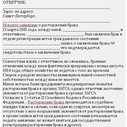
ОТВЕТЧИК:
__________________________________________
Зарег. по адресу:
Санкт-Петербург,
__________________________________________
Исковое заявление
о расторжении брака
13 марта 2015 года, между мной, ______________________, и
ответчиком, ______________________, был заключен брак в
отделе регистрации актов гражданского состояния
______________________, запись о заключении брака №
______________________, что подтверждается
свидетельством о заключении брака
______________________.
Совместная жизнь с ответчиком не сложилась, брачные
отношения между нами фактически прекращены с конца августа
2014 года, общее хозяйство не ведется с того же времени.
Споров о разделе имущества являющихся нашей совместной
собственностью между нами не имеется.
Мною истцом были предприняты неоднократные попытки
расторжения брака в органах ЗАГСА, однако ответчик постоянно
уклоняется от расторжения брака в органах ЗАГСА.
Согласно ч. 2 статьи 21 Семейного Кодекса Российской
Федерации…
Расторжение брака
производится в судебном
порядке также в случаях, если один из супругов, несмотря на
отсутствие у него возражений, уклоняется от расторжения брака
в органе записи актов гражданского состояния (отказывается
подать заявление, не желает явиться для государственной
регистрации расторжения брака и другое).