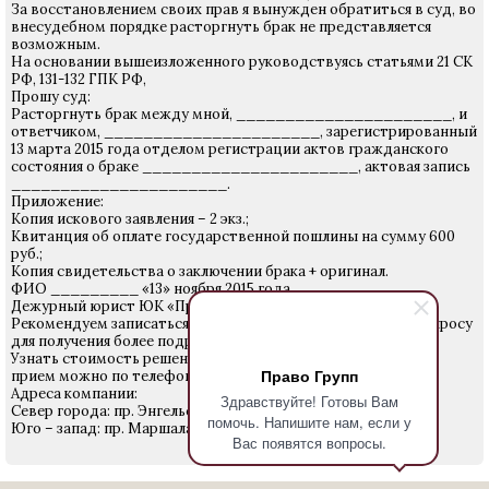
За восстановлением своих прав я вынужден обратиться в суд, во
внесудебном порядке расторгнуть брак не представляется
возможным.
На основании вышеизложенного руководствуясь статьями 21 СК
РФ, 131-132 ГПК РФ,
Прошу суд:
Расторгнуть брак между мной, ______________________, и
ответчиком, ______________________, зарегистрированный
13 марта 2015 года отделом регистрации актов гражданского
состояния о браке ______________________, актовая запись
______________________.
Приложение:
Копия искового заявления – 2 экз.;
Квитанция об оплате государственной пошлины на сумму 600
руб.;
Копия свидетельства о заключении брака + оригинал.
ФИО _________ «13» ноября 2015 года
Дежурный юрист ЮК «Право Групп»
Рекомендуем записаться на прием к юристу по данному вопросу
для получения более подробной информации.
Узнать стоимость решения Вашего вопроса и записаться на
Право Групп
прием можно по телефону 640-24-28.
Адреса компании:
Здравствуйте! Готовы Вам
Север города: пр. Энгельса 27
помочь. Напишите нам, если у
Юго – запад: пр. Маршала Жукова д. 18
Вас появятся вопросы.