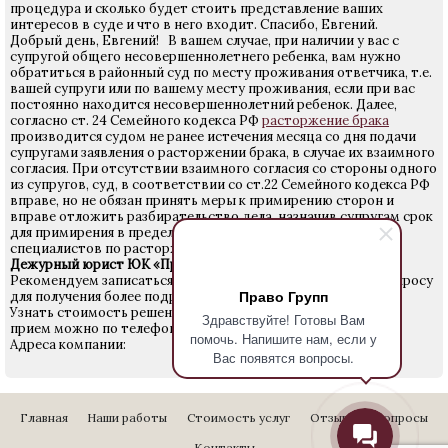
процедура и сколько будет стоить представление ваших
интересов в суде и что в него входит. Спасибо, Евгений.
Добрый день, Евгений! В вашем случае, при наличии у вас с
супругой общего несовершеннолетнего ребенка, вам нужно
обратиться в районный суд по месту проживания ответчика, т.е.
вашей супруги или по вашему месту проживания, если при вас
постоянно находится несовершеннолетний ребенок. Далее,
согласно ст. 24 Семейного кодекса РФ
расторжение брака
производится судом не ранее истечения месяца со дня подачи
супругами заявления о расторжении брака, в случае их взаимного
согласия. При отсутствии взаимного согласия со стороны одного
из супругов, суд, в соответствии со ст.22 Семейного кодекса РФ
вправе, но не обязан принять меры к примирению сторон и
вправе отложить разбирательство дела, назначив супругам срок
для примирения в пределах трех месяцев. Услуги наших
специалистов по расторжению брака стоят 7000 рублей.
Дежурный юрист ЮК «Право Групп»
Рекомендуем записаться на прием к юристу по данному вопросу
Право Групп
для получения более подробной информации.
Узнать стоимость решения Вашего вопроса и записаться на
Здравствуйте! Готовы Вам
прием можно по телефону
640-24-28
.
помочь. Напишите нам, если у
Адреса компании:
Вас появятся вопросы.
Главная
Наши работы
Стоимость услуг
Отзывы
Вопросы
Контакты