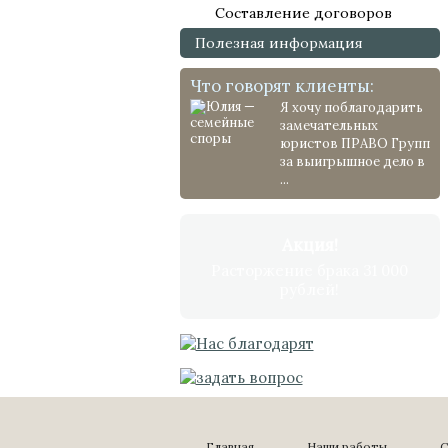
Составление договоров
Полезная информация
Что говорят клиенты:
Я хочу поблагодарить
замечательных
юристов ПРАВО Групп
за выигрышное дело в
...
Акция!
Расторжение брака 31 000
рублей!
Главная
Наши работы
С