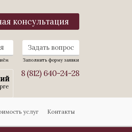
ная консультация
я
Задать вопрос
риём
Заполнить форму заявки
8 (812) 640-24-28
ний
рге
оимость услуг
Контакты