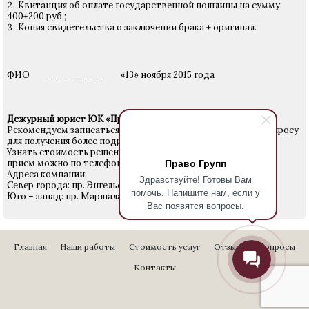
Квитанция об оплате государственной пошлины на сумму
400+200 руб.;
Копия свидетельства о заключении брака + оригинал.
ФИО _________ «13» ноября 2015 года
Дежурный юрист ЮК «Право Групп»
Рекомендуем записаться на прием к юристу по данному вопросу
для получения более подробной информации.
Узнать стоимость решения Вашего вопроса и записаться на
Право Групп
прием можно по телефону
640-24-28
.
Адреса компании:
Здравствуйте! Готовы Вам
Север города: пр. Энгельса 27
помочь. Напишите нам, если у
Юго – запад: пр. Маршала Жукова д. 18
Вас появятся вопросы.
Главная
Наши работы
Стоимость услуг
Отзывы
Вопросы
Контакты