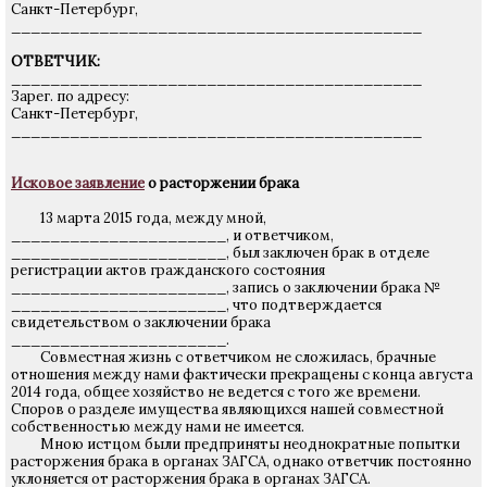
Санкт-Петербург,
__________________________________________
ОТВЕТЧИК:
__________________________________________
Зарег. по адресу:
Санкт-Петербург,
__________________________________________
Исковое заявление
о расторжении брака
13 марта 2015 года, между мной,
______________________, и ответчиком,
______________________, был заключен брак в отделе
регистрации актов гражданского состояния
______________________, запись о заключении брака №
______________________, что подтверждается
свидетельством о заключении брака
______________________.
Совместная жизнь с ответчиком не сложилась, брачные
отношения между нами фактически прекращены с конца августа
2014 года, общее хозяйство не ведется с того же времени.
Споров о разделе имущества являющихся нашей совместной
собственностью между нами не имеется.
Мною истцом были предприняты неоднократные попытки
расторжения брака в органах ЗАГСА, однако ответчик постоянно
уклоняется от расторжения брака в органах ЗАГСА.