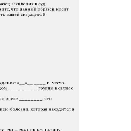
зец заявления в суд,
ите, что данный образец носит
ть вашей ситуации. В
ения: «__»__ ____ г., место
м __________ группы в связи с
я в опеке ________, что
й болезни, которая находится в
, ст. 281 — 284 ГПК РФ, ПРОШУ: