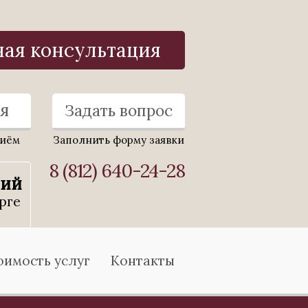
ная консультация
я
Задать вопрос
риём
Заполнить форму заявки
8 (812) 640-24-28
ний
рге
оимость услуг
Контакты