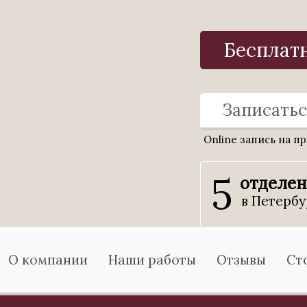
Бесплат
Записатьс
Online запись на п
5
отделе
в Петербу
О компании
Наши работы
Отзывы
Ст