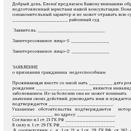
Добрый день, Елена! предлагаем Вашему вниманию обра
подготовленный юристами нашей консультации. Помн
ознакомительный характер и не может отражать всю су
___________________ районный суд
Заявитель: _______________________
Заинтересованное лицо-1: _____________
Заинтересованное лицо-2: _____________
ЗАЯВЛЕНИЕ
о признании гражданина недееспособным
Проживающая вместе со мной мать ________ дата рожд
рождения: ___________________ является инвалидо
заболеванием. Из-за болезни она не может понимать
значения своих действий, руководить ими и нуждаетс
подтверждается ______________________.
Указанные обстоятельства подтверждаются историе
______________ по адресу: _____________.
Согласно п.1 ст. 21 ГК РФ _________________
В силу п. 1 ст. 29 ГК РФ___________________
В соответствии с п. 1 ст. 21, п. 1 ст. 29 ГК РФ, ст. 262