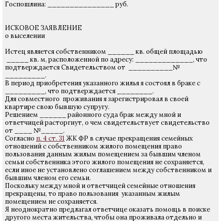
Госпошлина: _______________ руб.
ИСКОВОЕ ЗАЯВЛЕНИЕ
о выселении
Истец является собственником ______ кв. общей площадью
_____ кв. м, расположенной по адресу: _____________, что
подтверждается Свидетельством от __________№
_________.
В период приобретения указанного жилья я состоял в браке с
_________, что подтверждается ________.
Для совместного проживания я зарегистрировал в своей
квартире свою бывшую супругу.
Решением ______ районного суда брак между мной и
ответчицей расторгнут, о чем свидетельствует свидетельство
от ____ №_____.
Согласно
п. 4 ст. 31
ЖК ФР в случае прекращения семейных
отношений с собственником жилого помещения право
пользования данным жилым помещением за бывшим членом
семьи собственника этого жилого помещения не сохраняется,
если иное не установлено соглашением между собственником и
бывшим членом его семьи.
Поскольку между мной и ответчицей семейные отношения
прекращены, то право пользования указанным жилым
помещением не сохраняется.
Я неоднократно предлагал ответчице оказать помощь в поиске
другого места жительства, чтобы она проживала отдельно и