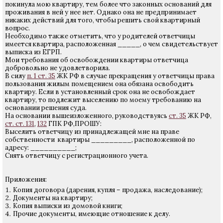
покинула мою квартиру, тем более что законных оснований для
проживания в ней у нее нет. Однако она не предпринимает
никаких действий для того, чтобы решить свой квартирный
вопрос.
Необходимо также отметить, что у родителей ответчицы
имеется квартира, расположенная _____, о чем свидетельствует
выписка из ЕГРП.
Мои требования об освобождении квартиры ответчица
добровольно не удовлетворила.
В силу
п. 1 ст. 35
ЖК РФ в случае прекращения у ответчицы права
пользования жилым помещением она обязана освободить
квартиру. Если в установленный срок она не освобождает
квартиру, то подлежит выселению по моему требованию на
основании решения суда.
На основании вышеизложенного, руководствуясь
ст. 35
ЖК РФ,
ст. ст. 131
,
132
ГПК РФ,ПРОШУ:
Выселить ответчицу из принадлежащей мне на праве
собственности квартиры _________, расположенной по
адресу: __________;
Снять ответчицу с регистрационного учета.
Приложения:
Копия договора (дарения, купля – продажа, наследование);
Документы на квартиру;
Копия выписки из домовой книги;
Прочие документы, имеющие отношение к делу.