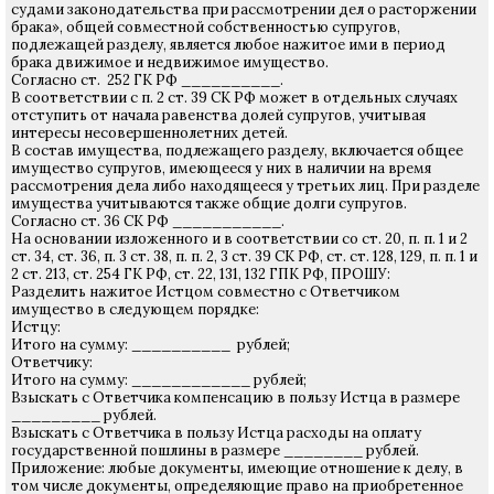
судами законодательства при рассмотрении дел о расторжении
брака», общей совместной собственностью супругов,
подлежащей разделу, является любое нажитое ими в период
брака движимое и недвижимое имущество.
Согласно ст. 252 ГК РФ __________.
В соответствии с п. 2 ст. 39 СК РФ может в отдельных случаях
отступить от начала равенства долей супругов, учитывая
интересы несовершеннолетних детей.
В состав имущества, подлежащего разделу, включается общее
имущество супругов, имеющееся у них в наличии на время
рассмотрения дела либо находящееся у третьих лиц. При разделе
имущества учитываются также общие долги супругов.
Согласно ст. 36 СК РФ ___________.
На основании изложенного и в соответствии со ст. 20, п. п. 1 и 2
ст. 34, ст. 36, п. 3 ст. 38, п. п. 2, 3 ст. 39 СК РФ, ст. ст. 128, 129, п. п. 1 и
2 ст. 213, ст. 254 ГК РФ, ст. 22, 131, 132 ГПК РФ, ПРОШУ:
Разделить нажитое Истцом совместно с Ответчиком
имущество в следующем порядке:
Истцу:
Итого на сумму: __________ рублей;
Ответчику:
Итого на сумму: ____________ рублей;
Взыскать с Ответчика компенсацию в пользу Истца в размере
_________ рублей.
Взыскать с Ответчика в пользу Истца расходы на оплату
государственной пошлины в размере ________ рублей.
Приложение: любые документы, имеющие отношение к делу, в
том числе документы, определяющие право на приобретенное