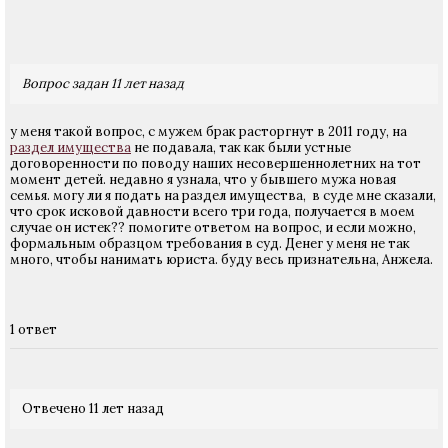
Вопрос задан 11 лет назад
у меня такой вопрос, с мужем брак расторгнут в 2011 году, на
раздел имущества
не подавала, так как были устные
договоренности по поводу наших несовершеннолетних на тот
момент детей. недавно я узнала, что у бывшего мужа новая
семья. могу ли я подать на раздел имущества, в суде мне сказали,
что срок исковой давности всего три года, получается в моем
случае он истек?? помогите ответом на вопрос, и если можно,
формальным образцом требования в суд. Денег у меня не так
много, чтобы нанимать юриста. буду весь признательна, Анжела.
1 ответ
Отвечено 11 лет назад