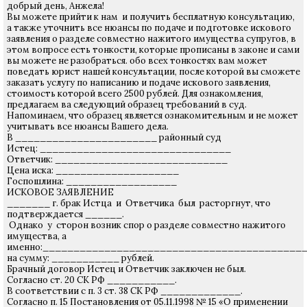
добрый день, Анжела!
Вы можете прийти к нам и получить бесплатную консультацию,
а также уточнить все нюансы по подаче и подготовке искового
заявления о разделе совместно нажитого имущества супругов, в
этом вопросе есть тонкости, которые прописаны в законе и сами
вы можете не разобраться. обо всех тонкостях вам может
поведать юрист нашей консультации, после которой вы сможете
заказать услугу по написанию и подаче искового заявления,
стоимость которой всего 2500 рублей. Для ознакомления,
предлагаем ва следующий образец требований в суд.
Напоминаем, что образец является ознакомительным и не может
учитывать все нюансы Вашего дела.
В _______________________ районный суд
Истец: _______________________________
Ответчик: ____________________________
Цена иска: ____________________
Госпошлина: __________________
ИСКОВОЕ ЗАЯВЛЕНИЕ
_______ г. брак Истца и Ответчика был расторгнут, что
подтверждается ______.
Однако у сторон возник спор о разделе совместно нажитого
имущества, а
именно:___________________________________________
на сумму: ___________ рублей.
Брачный договор Истец и Ответчик заключен не был.
Согласно ст. 20 СК РФ ___________.
В соответствии с п. 3 ст. 38 СК РФ _____________.
Согласно п. 15 Постановления от 05.11.1998 № 15 «О применении