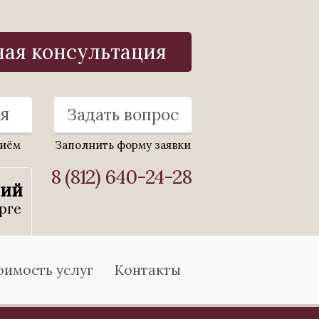
ная консультация
я
Задать вопрос
риём
Заполнить форму заявки
8 (812) 640-24-28
ний
рге
оимость услуг
Контакты