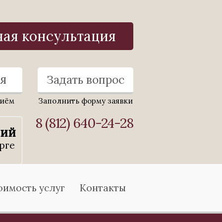
ная консультация
я
Задать вопрос
риём
Заполнить форму заявки
8 (812) 640-24-28
ний
рге
оимость услуг
Контакты