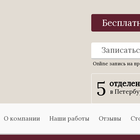
Бесплат
Записатьс
Online запись на п
5
отделе
в Петербу
О компании
Наши работы
Отзывы
Ст