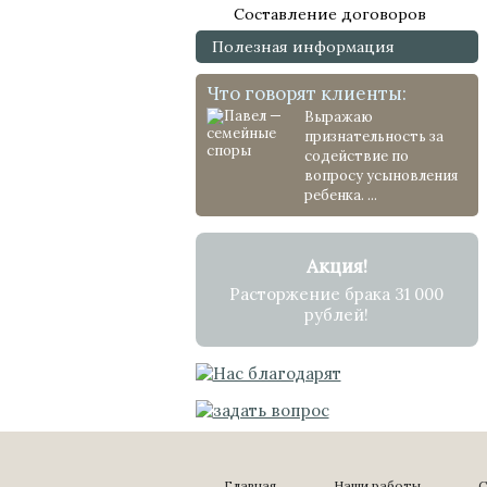
Составление договоров
Полезная информация
Что говорят клиенты:
Выражаю
признательность за
содействие по
вопросу усыновления
ребенка. ...
Акция!
Расторжение брака 31 000
рублей!
Главная
Наши работы
С