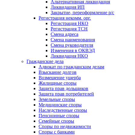
Альтернативная ликвидация
Ликвидация ИП
Закрытие, переоформление р/с
Регистрация некомм. орг.
Регистрация НКО
Регистрация ТСН
Смена адреса
Смена наименования
Смена руководителя
Изменения в ОКВЭД
Ликвидация НКО
Гражданские дела
Адвокат по гражданским делам
Взыскание долгов
Возмещение ущерба
Жилищные споры
Защита прав дольщиков
Защита прав потребителей
Земельные споры
Медицинские споры
Наследственные споры
Пенсионные споры
Семейные споры
Cпоры по недвижимости
Споры с банками