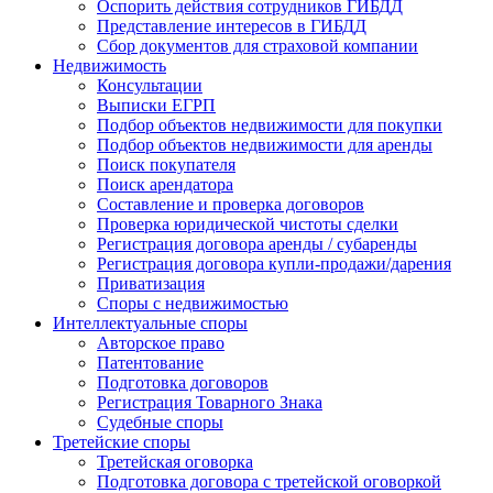
Оспорить действия сотрудников ГИБДД
Представление интересов в ГИБДД
Сбор документов для страховой компании
Недвижимость
Консультации
Выписки ЕГРП
Подбор объектов недвижимости для покупки
Подбор объектов недвижимости для аренды
Поиск покупателя
Поиск арендатора
Составление и проверка договоров
Проверка юридической чистоты сделки
Регистрация договора аренды / субаренды
Регистрация договора купли-продажи/дарения
Приватизация
Cпоры с недвижимостью
Интеллектуальные
споры
Авторское право
Патентование
Подготовка договоров
Регистрация Товарного Знака
Судебные споры
Третейские
споры
Третейская оговорка
Подготовка договора с третейской оговоркой