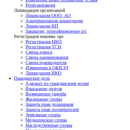
Реорганизация
Ликвидация организаций
Ликвидация ООО, АО
Альтернативная ликвидация
Ликвидация ИП
Закрытие, переоформление р/с
Регистрация некомм. орг.
Регистрация НКО
Регистрация ТСН
Смена адреса
Смена наименования
Смена руководителя
Изменения в ОКВЭД
Ликвидация НКО
Гражданские
дела
Адвокат по гражданским делам
Взыскание долгов
Возмещение ущерба
Жилищные споры
Защита прав дольщиков
Защита прав потребителей
Земельные споры
Медицинские споры
Наследственные споры