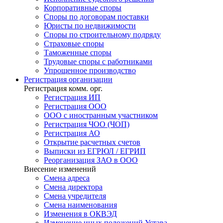
Корпоративные споры
Споры по договорам поставки
Юристы по недвижимости
Споры по строительному подряду
Страховые споры
Таможенные споры
Трудовые споры с работниками
Упрощенное производство
Регистрация
организации
Регистрация комм. орг.
Регистрация ИП
Регистрация ООО
ООО с иностранным участником
Регистрация ЧОО (ЧОП)
Регистрация АО
Открытие расчетных счетов
Выписки из ЕГРЮЛ / ЕГРИП
Реорганизация ЗАО в ООО
Внесение изменений
Смена адреса
Смена директора
Cмена учредителя
Смена наименования
Изменения в ОКВЭД
Изменение иных положений Устава