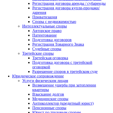
Регистрация договора аренды / субаренды
Регистрация договора купли-продажи/
дарения
Приватизация
Cпоры с недвижимостью
Интеллектуальные споры
Авторское право
Патентование
Подготовка договоров
Регистрация Товарного Знака
Судебные споры
Третейские споры
Третейская оговорка
Подготовка договора с третейской
оговоркой
Разрешение споров в третейском суде
Юридическое сопровождение
Услуги физическим лицам
Возмещение ущерба при затоплении
квартиры
Взыскание долгов
Медицинские споры
Антиколлектор (кредитный юрист)
Пенсионные споры
Юрист по трудовым спорам