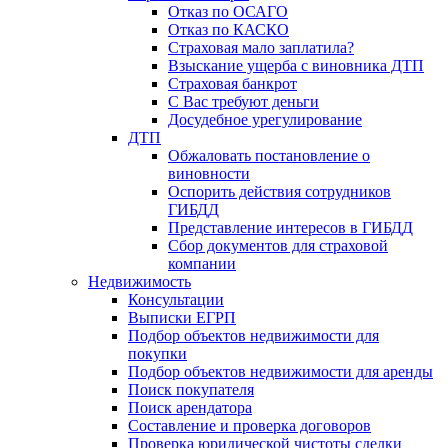
Отказ по ОСАГО
Отказ по КАСКО
Страховая мало заплатила?
Взыскание ущерба с виновника ДТП
Страховая банкрот
С Вас требуют деньги
Досудебное урегулирование
ДТП
Обжаловать постановление о
виновности
Оспорить действия сотрудников
ГИБДД
Представление интересов в ГИБДД
Сбор документов для страховой
компании
Недвижимость
Консультации
Выписки ЕГРП
Подбор объектов недвижимости для
покупки
Подбор объектов недвижимости для аренды
Поиск покупателя
Поиск арендатора
Составление и проверка договоров
Проверка юридической чистоты сделки