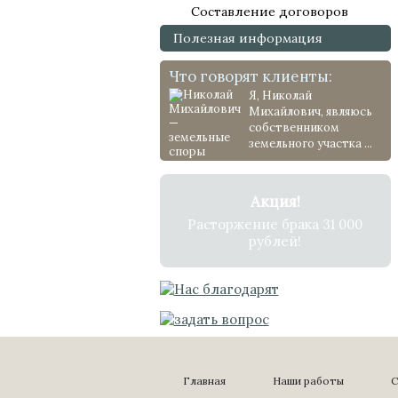
Составление договоров
Полезная информация
Что говорят клиенты:
Я, Николай
Михайлович, являюсь
собственником
земельного участка ...
Акция!
Расторжение брака 31 000
рублей!
Главная
Наши работы
С