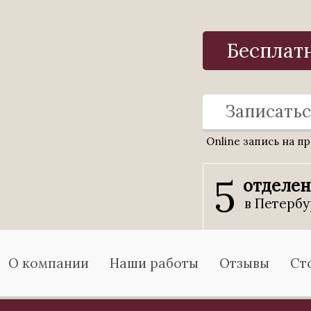
Бесплат
Записатьс
Online запись на п
5
отделе
в Петербу
О компании
Наши работы
Отзывы
Ст