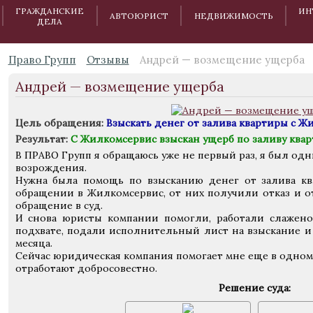
ГРАЖДАНСКИЕ
ИН
АВТОЮРИСТ
НЕДВИЖИМОСТЬ
ДЕЛА
Право Групп
Отзывы
Андрей — возмещение ущерба
Андрей — возмещение ущерба
Цель обращения:
Взыскать денег от залива квартиры с Ж
Результат:
С Жилкомсервис взыскан ущерб по заливу квар
В ПРАВО Групп я обращаюсь уже не первый раз, я был одн
возрождения.
Нужна была помощь по взысканию денег от залива кв
обращении в Жилкомсервис, от них получили отказ и о
обращение в суд.
И снова юристы компании помогли, работали слажено
подхвате, подали исполнительный лист на взыскание и
месяца.
Сейчас юридическая компания помогает мне еще в одном с
отработают добросовестно.
Решение суда: