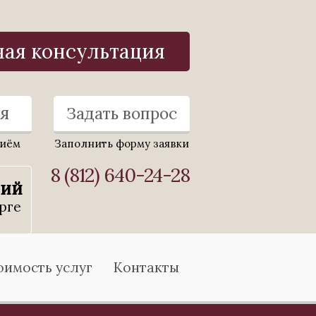
ная консультация
я
Задать вопрос
риём
Заполнить форму заявки
8 (812) 640-24-28
ний
рге
оимость услуг
Контакты