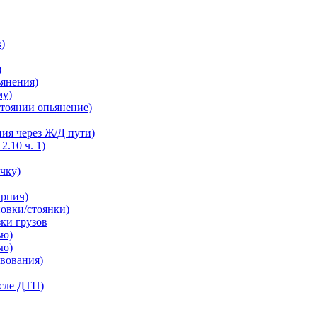
в)
)
ьянения)
му)
остоянии опьянение)
ния через Ж/Д пути)
2.10 ч. 1)
ечку)
ирпич)
новки/стоянки)
зки грузов
ью)
ью)
твования)
осле ДТП)