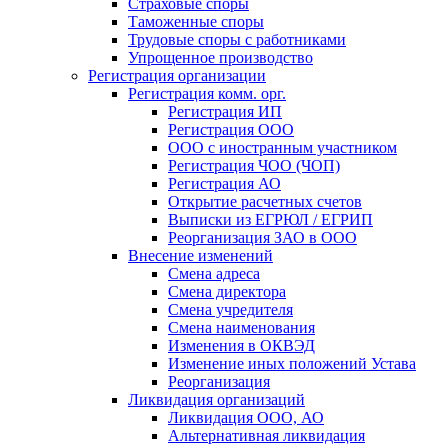
Страховые споры
Таможенные споры
Трудовые споры с работниками
Упрощенное производство
Регистрация организации
Регистрация комм. орг.
Регистрация ИП
Регистрация ООО
ООО с иностранным участником
Регистрация ЧОО (ЧОП)
Регистрация АО
Открытие расчетных счетов
Выписки из ЕГРЮЛ / ЕГРИП
Реорганизация ЗАО в ООО
Внесение изменений
Смена адреса
Смена директора
Cмена учредителя
Смена наименования
Изменения в ОКВЭД
Изменение иных положений Устава
Реорганизация
Ликвидация организаций
Ликвидация ООО, АО
Альтернативная ликвидация