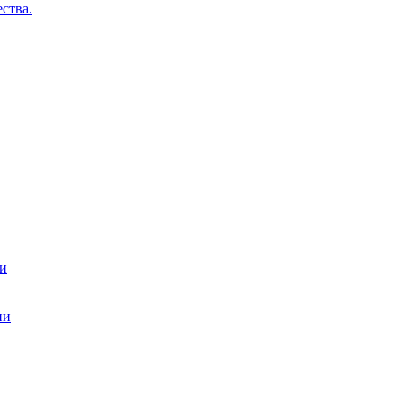
ства.
ти
ии