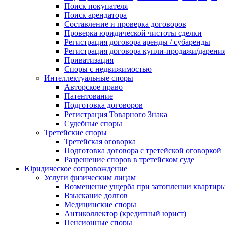
Поиск покупателя
Поиск арендатора
Составление и проверка договоров
Проверка юридической чистоты сделки
Регистрация договора аренды / субаренды
Регистрация договора купли-продажи/дарени
Приватизация
Cпоры с недвижимостью
Интеллектуальные споры
Авторское право
Патентование
Подготовка договоров
Регистрация Товарного Знака
Судебные споры
Третейские споры
Третейская оговорка
Подготовка договора с третейской оговоркой
Разрешение споров в третейском суде
Юридическое сопровождение
Услуги физическим лицам
Возмещение ущерба при затоплении квартир
Взыскание долгов
Медицинские споры
Антиколлектор (кредитный юрист)
Пенсионные споры