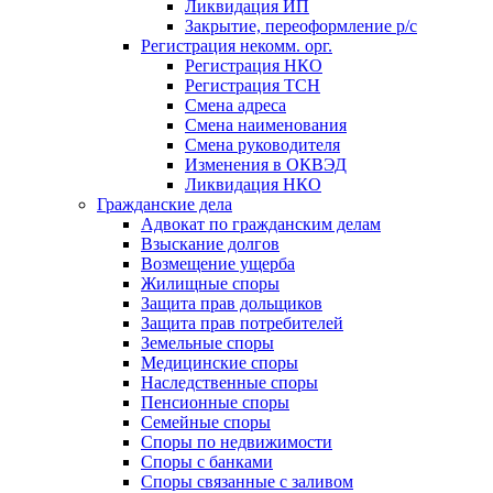
Ликвидация ИП
Закрытие, переоформление р/с
Регистрация некомм. орг.
Регистрация НКО
Регистрация ТСН
Смена адреса
Смена наименования
Смена руководителя
Изменения в ОКВЭД
Ликвидация НКО
Гражданские дела
Адвокат по гражданским делам
Взыскание долгов
Возмещение ущерба
Жилищные споры
Защита прав дольщиков
Защита прав потребителей
Земельные споры
Медицинские споры
Наследственные споры
Пенсионные споры
Семейные споры
Cпоры по недвижимости
Споры с банками
Споры связанные с заливом