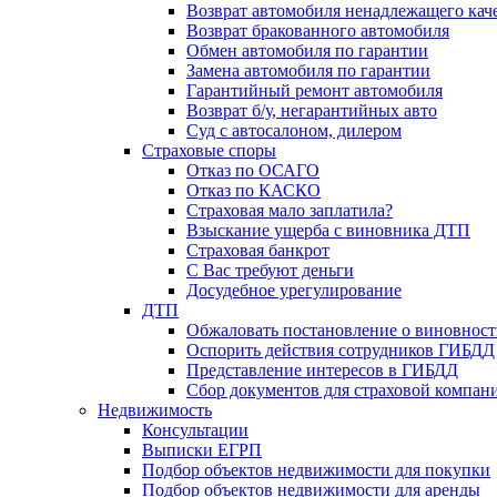
Возврат автомобиля ненадлежащего каче
Возврат бракованного автомобиля
Обмен автомобиля по гарантии
Замена автомобиля по гарантии
Гарантийный ремонт автомобиля
Возврат б/у, негарантийных авто
Суд с автосалоном, дилером
Страховые споры
Отказ по ОСАГО
Отказ по КАСКО
Страховая мало заплатила?
Взыскание ущерба с виновника ДТП
Страховая банкрот
С Вас требуют деньги
Досудебное урегулирование
ДТП
Обжаловать постановление о виновнос
Оспорить действия сотрудников ГИБДД
Представление интересов в ГИБДД
Сбор документов для страховой компан
Недвижимость
Консультации
Выписки ЕГРП
Подбор объектов недвижимости для покупки
Подбор объектов недвижимости для аренды