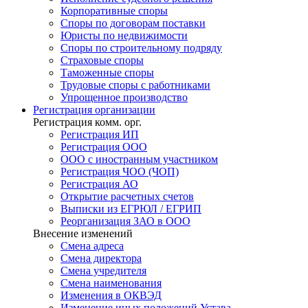
Корпоративные споры
Споры по договорам поставки
Юристы по недвижимости
Споры по строительному подряду
Страховые споры
Таможенные споры
Трудовые споры с работниками
Упрощенное производство
Регистрация
организации
Регистрация комм. орг.
Регистрация ИП
Регистрация ООО
ООО с иностранным участником
Регистрация ЧОО (ЧОП)
Регистрация АО
Открытие расчетных счетов
Выписки из ЕГРЮЛ / ЕГРИП
Реорганизация ЗАО в ООО
Внесение изменений
Смена адреса
Смена директора
Cмена учредителя
Смена наименования
Изменения в ОКВЭД
Изменение иных положений Устава