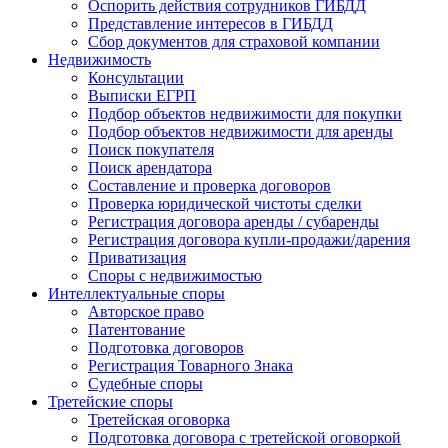
Оспорить действия сотрудников ГИБДД
Представление интересов в ГИБДД
Сбор документов для страховой компании
Недвижимость
Консультации
Выписки ЕГРП
Подбор объектов недвижимости для покупки
Подбор объектов недвижимости для аренды
Поиск покупателя
Поиск арендатора
Составление и проверка договоров
Проверка юридической чистоты сделки
Регистрация договора аренды / субаренды
Регистрация договора купли-продажи/дарения
Приватизация
Cпоры с недвижимостью
Интеллектуальные
споры
Авторское право
Патентование
Подготовка договоров
Регистрация Товарного Знака
Судебные споры
Третейские
споры
Третейская оговорка
Подготовка договора с третейской оговоркой