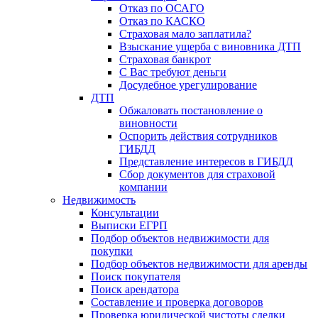
Отказ по ОСАГО
Отказ по КАСКО
Страховая мало заплатила?
Взыскание ущерба с виновника ДТП
Страховая банкрот
С Вас требуют деньги
Досудебное урегулирование
ДТП
Обжаловать постановление о
виновности
Оспорить действия сотрудников
ГИБДД
Представление интересов в ГИБДД
Сбор документов для страховой
компании
Недвижимость
Консультации
Выписки ЕГРП
Подбор объектов недвижимости для
покупки
Подбор объектов недвижимости для аренды
Поиск покупателя
Поиск арендатора
Составление и проверка договоров
Проверка юридической чистоты сделки