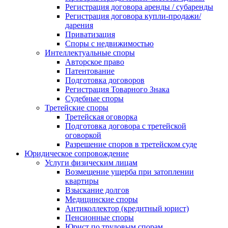
Регистрация договора аренды / субаренды
Регистрация договора купли-продажи/
дарения
Приватизация
Cпоры с недвижимостью
Интеллектуальные споры
Авторское право
Патентование
Подготовка договоров
Регистрация Товарного Знака
Судебные споры
Третейские споры
Третейская оговорка
Подготовка договора с третейской
оговоркой
Разрешение споров в третейском суде
Юридическое сопровождение
Услуги физическим лицам
Возмещение ущерба при затоплении
квартиры
Взыскание долгов
Медицинские споры
Антиколлектор (кредитный юрист)
Пенсионные споры
Юрист по трудовым спорам