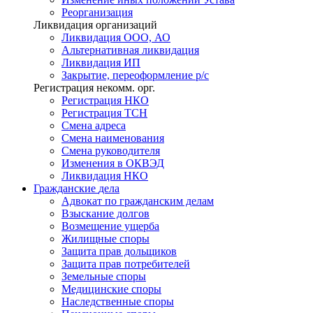
Реорганизация
Ликвидация организаций
Ликвидация ООО, АО
Альтернативная ликвидация
Ликвидация ИП
Закрытие, переоформление р/с
Регистрация некомм. орг.
Регистрация НКО
Регистрация ТСН
Смена адреса
Смена наименования
Смена руководителя
Изменения в ОКВЭД
Ликвидация НКО
Гражданские
дела
Адвокат по гражданским делам
Взыскание долгов
Возмещение ущерба
Жилищные споры
Защита прав дольщиков
Защита прав потребителей
Земельные споры
Медицинские споры
Наследственные споры