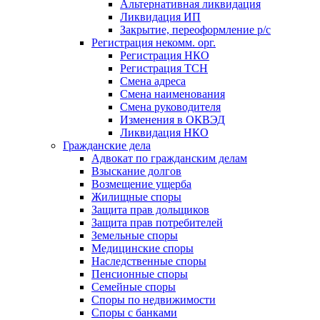
Альтернативная ликвидация
Ликвидация ИП
Закрытие, переоформление р/с
Регистрация некомм. орг.
Регистрация НКО
Регистрация ТСН
Смена адреса
Смена наименования
Смена руководителя
Изменения в ОКВЭД
Ликвидация НКО
Гражданские дела
Адвокат по гражданским делам
Взыскание долгов
Возмещение ущерба
Жилищные споры
Защита прав дольщиков
Защита прав потребителей
Земельные споры
Медицинские споры
Наследственные споры
Пенсионные споры
Семейные споры
Cпоры по недвижимости
Споры с банками