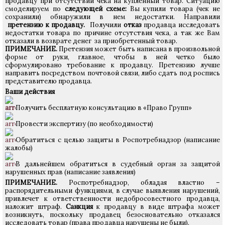
продавцу при отсутствии чека на купленный товар. Ситуацию
смоделируем по
следующей схеме:
Вы купили товара (чек не
сохранили) обнаружили в нем недостатки. Направили
претензию к продавцу.
Получили
отказ
продавца исследовать
недостатки товара по причине отсутствия чека, а так же Вам
отказали в возврате денег за приобретенный товар.
ПРИМЕЧАНИЕ.
Претензия может быть написана в произвольной
форме от руки, главное, чтобы в ней четко было
сформулировано требование к продавцу. Претензию лучше
направить посредством почтовой связи, либо сдать под роспись
представителю продавца.
Ваши действия
Получить бесплатную консультацию в «Право Групп»
Провести экспертизу (по необходимости)
Обратиться с целью защиты в Роспотребнадзор (написание
жалобы)
В дальнейшем обратиться в судебный орган за защитой
нарушенных прав (написание заявления)
ПРИМЕЧАНИЕ.
Роспотребнадзор, обладая властно –
распорядительными функциями, в случае выявления нарушений,
привлечет к ответственности недобросовестного продавца,
наложит штраф.
Санкция
к продавцу в виде штрафа может
возникнуть, поскольку продавец безосновательно отказался
исследовать товар (права продавца нарушены не были).