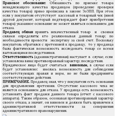
Правовое обоснование:
Обязанность по приемке товара
ненадлежащего качества продавцом (проведение проверки
качества товара) прямо прописана в законе ЗоЗПП. При этом
если у покупателя отсутствует кассовый и товарный чек (иной
другой документ, который подтверждает факт приобретения
товара) указанное основание не может являться основанием для
отказа.
Продавец обязан
принять некачественный товар и своими
силами определит
ь:
кто реализовывал данный товар; по
необходимости провести экспертизу за свой счет. Поскольку
покупатель обратился с претензией к продавцу, то у продавца
была фактическая возможность исследовать товар со всеми
вытекающими последствиями.
Ответственность
(административная) наступает в случае, если
установлена вина
:
противоправный характер; последствия.
Юридическое лицо будет считаться
виновным,
в случае если
будет установлено
:
имелась возможность для соблюдения
соответствующих правил и норм, но не были предприняты
соответствующие действия.
ПРИМЕЧАНИЕ.
Продавец знал, что у покупателя есть основания
для предъявления претензии. Отсутствие кассового чека не
является основанием для отказа. У продавца есть возможность
установить факт продажи данного товара (отчет с кассового
аппарата). Таким образом, осознавал противоправный характер
своего отказа, а значит, он виновен и должен быть привлечен к
административной ответственности за совершения
административного правонарушения.