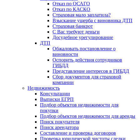
Отказ по ОСАГО
Отказ по КАСКО
Страховая мало заплатила?
Взыскание ущерба с виновника ДТП
Страховая банкрот
С Вас требуют деньги
Досудебное урегулирование
ДТП
Обжаловать постановление о
виновности
Оспорить действия сотрудников
ГИБДД
Представление интересов в ГИБДД
Сбор документов для страховой
компании
Недвижимость
Консультации
Выписки ЕГРП
Подбор объектов недвижимости для
покупки
Подбор объектов недвижимости для аренды
Поиск покупателя
Поиск арендатора
Составление и проверка договоров
Проверка юридической чистоты сделки