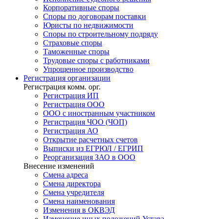
Корпоративные споры
Споры по договорам поставки
Юристы по недвижимости
Споры по строительному подряду
Страховые споры
Таможенные споры
Трудовые споры с работниками
Упрощенное производство
Регистрация
организации
Регистрация комм. орг.
Регистрация ИП
Регистрация ООО
ООО с иностранным участником
Регистрация ЧОО (ЧОП)
Регистрация АО
Открытие расчетных счетов
Выписки из ЕГРЮЛ / ЕГРИП
Реорганизация ЗАО в ООО
Внесение изменений
Смена адреса
Смена директора
Cмена учредителя
Смена наименования
Изменения в ОКВЭД
Изменение иных положений Устава