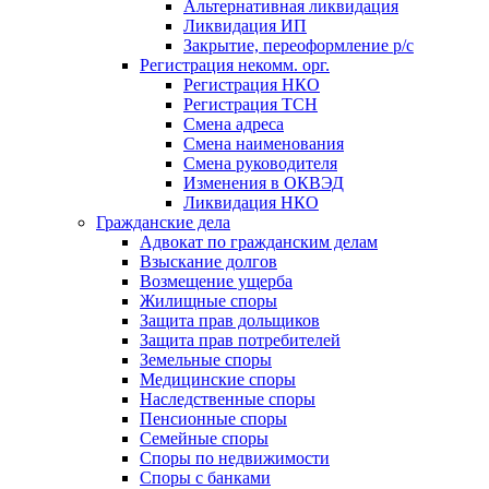
Альтернативная ликвидация
Ликвидация ИП
Закрытие, переоформление р/с
Регистрация некомм. орг.
Регистрация НКО
Регистрация ТСН
Смена адреса
Смена наименования
Смена руководителя
Изменения в ОКВЭД
Ликвидация НКО
Гражданские дела
Адвокат по гражданским делам
Взыскание долгов
Возмещение ущерба
Жилищные споры
Защита прав дольщиков
Защита прав потребителей
Земельные споры
Медицинские споры
Наследственные споры
Пенсионные споры
Семейные споры
Cпоры по недвижимости
Споры с банками