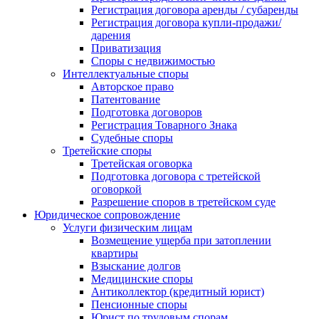
Регистрация договора аренды / субаренды
Регистрация договора купли-продажи/
дарения
Приватизация
Cпоры с недвижимостью
Интеллектуальные споры
Авторское право
Патентование
Подготовка договоров
Регистрация Товарного Знака
Судебные споры
Третейские споры
Третейская оговорка
Подготовка договора с третейской
оговоркой
Разрешение споров в третейском суде
Юридическое сопровождение
Услуги физическим лицам
Возмещение ущерба при затоплении
квартиры
Взыскание долгов
Медицинские споры
Антиколлектор (кредитный юрист)
Пенсионные споры
Юрист по трудовым спорам