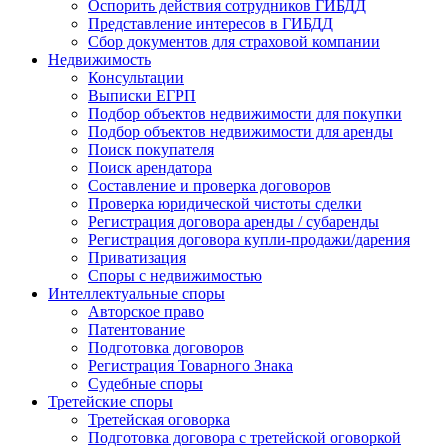
Оспорить действия сотрудников ГИБДД
Представление интересов в ГИБДД
Сбор документов для страховой компании
Недвижимость
Консультации
Выписки ЕГРП
Подбор объектов недвижимости для покупки
Подбор объектов недвижимости для аренды
Поиск покупателя
Поиск арендатора
Составление и проверка договоров
Проверка юридической чистоты сделки
Регистрация договора аренды / субаренды
Регистрация договора купли-продажи/дарения
Приватизация
Cпоры с недвижимостью
Интеллектуальные
споры
Авторское право
Патентование
Подготовка договоров
Регистрация Товарного Знака
Судебные споры
Третейские
споры
Третейская оговорка
Подготовка договора с третейской оговоркой