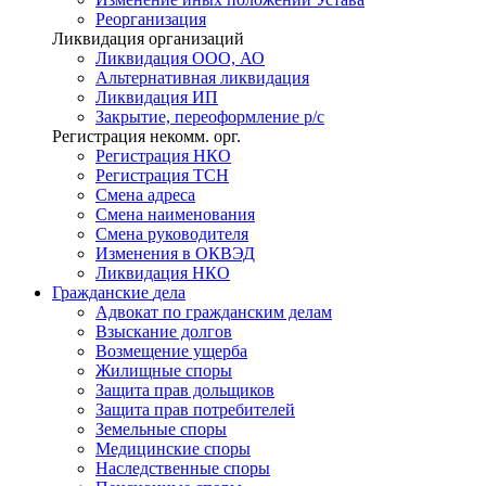
Реорганизация
Ликвидация организаций
Ликвидация ООО, АО
Альтернативная ликвидация
Ликвидация ИП
Закрытие, переоформление р/с
Регистрация некомм. орг.
Регистрация НКО
Регистрация ТСН
Смена адреса
Смена наименования
Смена руководителя
Изменения в ОКВЭД
Ликвидация НКО
Гражданские
дела
Адвокат по гражданским делам
Взыскание долгов
Возмещение ущерба
Жилищные споры
Защита прав дольщиков
Защита прав потребителей
Земельные споры
Медицинские споры
Наследственные споры