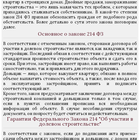
квартир в строящихся домах. Двойные продажи, замораживание
строительства — это лишь малая часть тех проблем, с которыми
приходилось сталкиваться собственникам. В какой-то степени
закон 214 ФЗ призван обезопасить граждан от подобного рода
обстоятельств. Более детально о сути этого закона поговорим
далее.
Основное о законе 214 ФЗ
В соответствии с отмеченным законом, сторонами договора об
участии в долевом строительстве являются, как вкладчики, так и
застройщик. Последний обязан в соответствии с действующими
стандартами произвести строительство объекта и сдать его в
сроки. При этом, застройщик имеет право, как выполнять работы
самостоятельно, так и привлекать для этого подрядчика.
Дольщик — лицо, которое выкупает квартиру, обязано в полном
объеме выплатить стоимость объекта, а также, после ввода его
в эксплуатацию застройщиком, принять и подписать
соответствующий акт.
Кроме того, закон предусматривает заключение договора между
строительной компанией и дольщиками только в том случае,
если в пунктах соглашения прописана вся необходимая
информация об объекте. В случае несоблюдения структуры
документа, он попросту будет считаться недействительным.
Гарантии Федерального Закона 214 "Об участии в
долевом строительстве"
В соответствии с законом, если до подписания акта приема-
сдачи объекта между застройщиком и дольщиком, с домом или