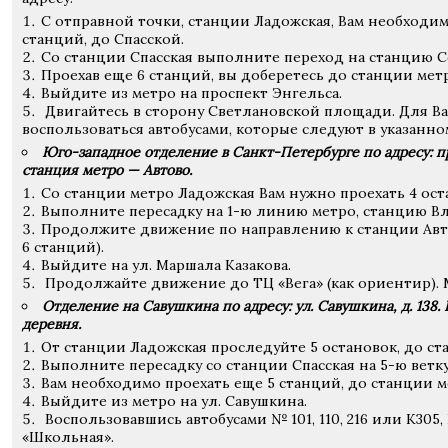
С отправной точки, станции Ладожская, Вам необходим
станций, до Спасской.
Со станции Спасская выполните переход на станцию 
Проехав еще 6 станций, вы доберетесь до станции мет
Выйдите из метро на проспект Энгельса.
Двигайтесь в сторону Светлановской площади. Для В
воспользоваться автобусами, которые следуют в указанн
Юго-западное отделение в Санкт-Петербурге по адресу: пр
станция метро — Автово.
Со станции метро Ладожская Вам нужно проехать 4 ост
Выполните пересадку на 1-ю линию метро, станцию В
Продолжите движение по направлению к станции Авто
6 станций).
Выйдите на ул. Маршала Казакова.
Продолжайте движение до ТЦ «Вега» (как ориентир). 
Отделение на Савушкина по адресу: ул. Савушкина, д. 138
деревня.
От станции Ладожская проследуйте 5 остановок, до ст
Выполните пересадку со станции Спасская на 5-ю ветку
Вам необходимо проехать еще 5 станций, до станции м
Выйдите из метро на ул. Савушкина.
Воспользовавшись автобусами № 101, 110, 216 или К305
«Школьная».