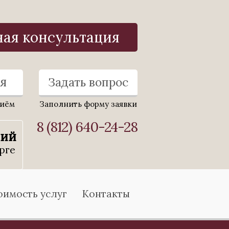
ная консультация
я
Задать вопрос
риём
Заполнить форму заявки
8 (812) 640-24-28
ний
рге
оимость услуг
Контакты