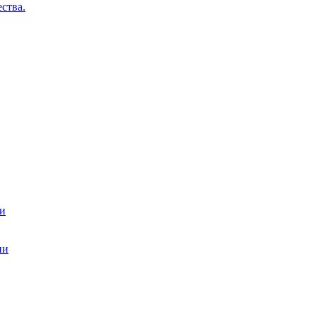
ства.
ти
ии