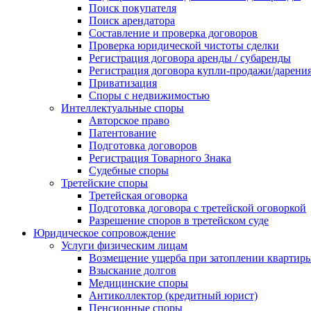
Поиск покупателя
Поиск арендатора
Составление и проверка договоров
Проверка юридической чистоты сделки
Регистрация договора аренды / субаренды
Регистрация договора купли-продажи/дарени
Приватизация
Cпоры с недвижимостью
Интеллектуальные споры
Авторское право
Патентование
Подготовка договоров
Регистрация Товарного Знака
Судебные споры
Третейские споры
Третейская оговорка
Подготовка договора с третейской оговоркой
Разрешение споров в третейском суде
Юридическое сопровождение
Услуги физическим лицам
Возмещение ущерба при затоплении квартир
Взыскание долгов
Медицинские споры
Антиколлектор (кредитный юрист)
Пенсионные споры