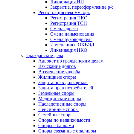
Ликвидация ИП
Закрытие, переоформление р/с
Регистрация некомм. орг.
Регистрация НКО
Регистрация ТСН
Смена адреса
Смена наименования
Смена руководителя
Изменения в ОКВЭД
Ликвидация НКО
Гражданские дела
Адвокат по гражданским делам
Взыскание долгов
Возмещение ущерба
Жилищные споры
Защита прав дольщиков
Защита прав потребителей
Земельные споры
Медицинские споры
Наследственные споры
Пенсионные споры
Семейные споры
Cпоры по недвижимости
Споры с банками
Споры связанные с заливом