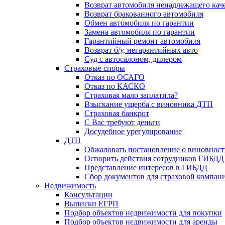
Возврат автомобиля ненадлежащего каче
Возврат бракованного автомобиля
Обмен автомобиля по гарантии
Замена автомобиля по гарантии
Гарантийный ремонт автомобиля
Возврат б/у, негарантийных авто
Суд с автосалоном, дилером
Страховые споры
Отказ по ОСАГО
Отказ по КАСКО
Страховая мало заплатила?
Взыскание ущерба с виновника ДТП
Страховая банкрот
С Вас требуют деньги
Досудебное урегулирование
ДТП
Обжаловать постановление о виновнос
Оспорить действия сотрудников ГИБДД
Представление интересов в ГИБДД
Сбор документов для страховой компан
Недвижимость
Консультации
Выписки ЕГРП
Подбор объектов недвижимости для покупки
Подбор объектов недвижимости для аренды