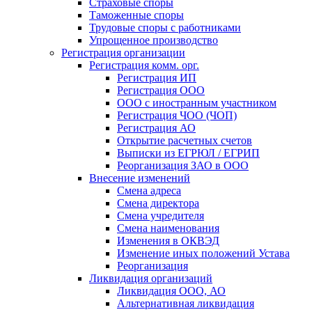
Страховые споры
Таможенные споры
Трудовые споры с работниками
Упрощенное производство
Регистрация организации
Регистрация комм. орг.
Регистрация ИП
Регистрация ООО
ООО с иностранным участником
Регистрация ЧОО (ЧОП)
Регистрация АО
Открытие расчетных счетов
Выписки из ЕГРЮЛ / ЕГРИП
Реорганизация ЗАО в ООО
Внесение изменений
Смена адреса
Смена директора
Cмена учредителя
Смена наименования
Изменения в ОКВЭД
Изменение иных положений Устава
Реорганизация
Ликвидация организаций
Ликвидация ООО, АО
Альтернативная ликвидация