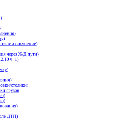
в)
)
ьянения)
му)
остоянии опьянение)
ния через Ж/Д пути)
2.10 ч. 1)
ечку)
ирпич)
новки/стоянки)
зки грузов
ью)
ью)
твования)
осле ДТП)