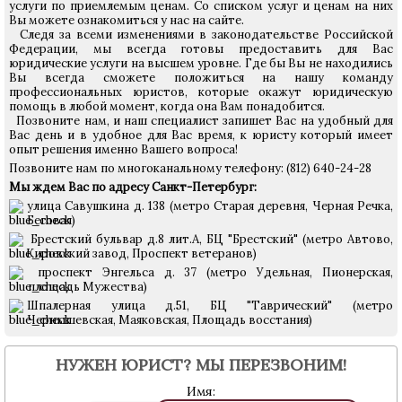
услуги по приемлемым ценам. Со списком услуг и ценам на них
Вы можете ознакомиться у нас на сайте.
Следя за всеми изменениями в законодательстве Российской
Федерации, мы всегда готовы предоставить для Вас
юридические услуги на высшем уровне. Где бы Вы не находились
Вы всегда сможете положиться на нашу команду
профессиональных юристов, которые окажут юридическую
помощь в любой момент, когда она Вам понадобится.
Позвоните нам, и наш специалист запишет Вас на удобный для
Вас день и в удобное для Вас время, к юристу который имеет
опыт решения именно Вашего вопроса!
Позвоните нам по многоканальному телефону: (812) 640-24-28
Мы ждем Вас по адресу Санкт-Петербург:
улица Савушкина д. 138 (метро Старая деревня, Черная Речка,
Беговая)
Брестский бульвар д.8 лит.А, БЦ "Брестский"
(метро Автово,
Кировский завод, Проспект ветеранов)
проспект Энгельса д. 37 (метро Удельная, Пионерская,
площадь Мужества)
Шпалерная улица д.51, БЦ "Таврический" (метро
Чернышевская, Маяковская, Площадь восстания)
НУЖЕН ЮРИСТ? МЫ ПЕРЕЗВОНИМ!
Имя: