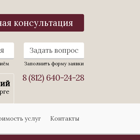
ная консультация
я
Задать вопрос
риём
Заполнить форму заявки
8 (812) 640-24-28
ний
рге
оимость услуг
Контакты