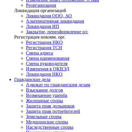
Реорганизация
Ликвидация организаций
Ликвидация ООО, АО
Альтернативная ликвидация
Ликвидация ИП
Закрытие, переоформление р/с
Регистрация некомм. орг.
Регистрация НКО
Регистрация ТСН
Смена адреса
Смена наименования
Смена руководителя
Изменения в ОКВЭД
Ликвидация НКО
Гражданские
дела
Адвокат по гражданским делам
Взыскание долгов
Возмещение ущерба
Жилищные споры
Защита прав дольщиков
Защита прав потребителей
Земельные споры
Медицинские споры
Наследственные споры