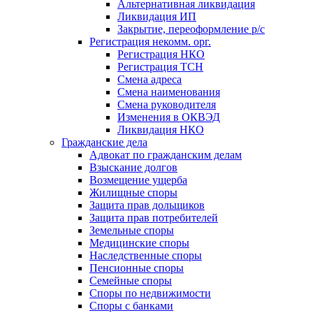
Альтернативная ликвидация
Ликвидация ИП
Закрытие, переоформление р/с
Регистрация некомм. орг.
Регистрация НКО
Регистрация ТСН
Смена адреса
Смена наименования
Смена руководителя
Изменения в ОКВЭД
Ликвидация НКО
Гражданские дела
Адвокат по гражданским делам
Взыскание долгов
Возмещение ущерба
Жилищные споры
Защита прав дольщиков
Защита прав потребителей
Земельные споры
Медицинские споры
Наследственные споры
Пенсионные споры
Семейные споры
Cпоры по недвижимости
Споры с банками