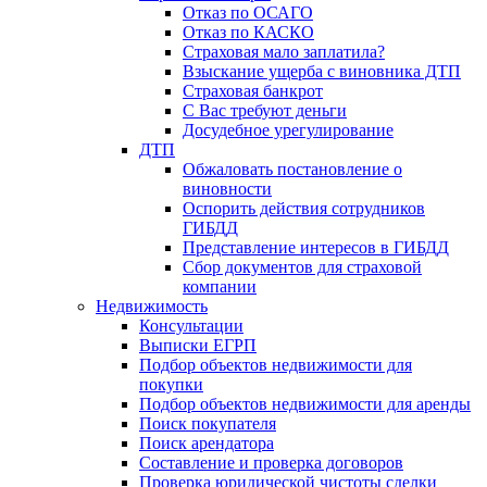
Отказ по ОСАГО
Отказ по КАСКО
Страховая мало заплатила?
Взыскание ущерба с виновника ДТП
Страховая банкрот
С Вас требуют деньги
Досудебное урегулирование
ДТП
Обжаловать постановление о
виновности
Оспорить действия сотрудников
ГИБДД
Представление интересов в ГИБДД
Сбор документов для страховой
компании
Недвижимость
Консультации
Выписки ЕГРП
Подбор объектов недвижимости для
покупки
Подбор объектов недвижимости для аренды
Поиск покупателя
Поиск арендатора
Составление и проверка договоров
Проверка юридической чистоты сделки