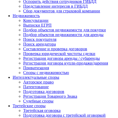
Оспорить действия сотрудников ГИБДД
Представление интересов в ГИБДД
Сбор документов для страховой компании
Недвижимость
Консультации
Выписки ЕГРП
Подбор объектов недвижимости для покупки
Подбор объектов недвижимости для аренды
Поиск покупателя
Поиск арендатора
Составление и проверка договоров
Проверка юридической чистоты сделки
Регистрация договора аренды / субаренды
Регистрация договора купли-продажи/дарения
Приватизация
Cпоры с недвижимостью
Интеллектуальные
споры
Авторское право
Патентование
Подготовка договоров
Регистрация Товарного Знака
Судебные споры
Третейские
споры
Третейская оговорка
Подготовка договора с третейской оговоркой