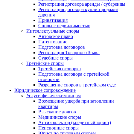
Регистрация договора аренды / субаренды
Регистрация договора купли-продажи/
дарения
Приватизация
Cпоры с недвижимостью
Интеллектуальные споры
Авторское право
Патентование
Подготовка договоров
Регистрация Товарного Знака
Судебные споры
Третейские споры
Третейская оговорка
Подготовка договора с третейской
оговоркой
Разрешение споров в третейском суде
Юридическое сопровождение
Услуги физическим лицам
Возмещение ущерба при затоплении
квартиры
Взыскание долгов
Медицинские споры
Антиколлектор (кредитный юрист)
Пенсионные споры
Юрист по трудовым спорам