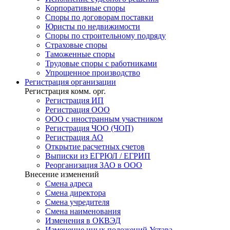
Корпоративные споры
Споры по договорам поставки
Юристы по недвижимости
Споры по строительному подряду
Страховые споры
Таможенные споры
Трудовые споры с работниками
Упрощенное производство
Регистрация
организации
Регистрация комм. орг.
Регистрация ИП
Регистрация ООО
ООО с иностранным участником
Регистрация ЧОО (ЧОП)
Регистрация АО
Открытие расчетных счетов
Выписки из ЕГРЮЛ / ЕГРИП
Реорганизация ЗАО в ООО
Внесение изменений
Смена адреса
Смена директора
Cмена учредителя
Смена наименования
Изменения в ОКВЭД
Изменение иных положений Устава