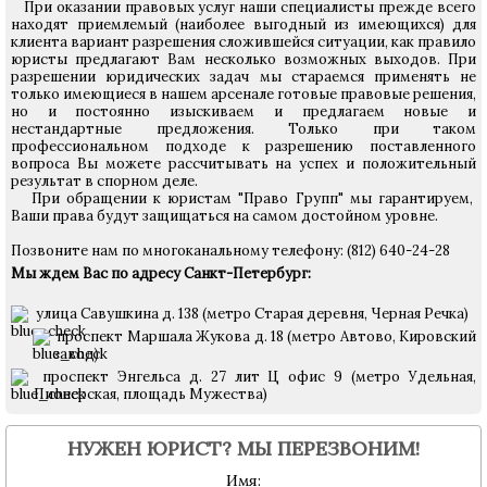
При оказании правовых услуг наши специалисты прежде всего
находят приемлемый (наиболее выгодный из имеющихся) для
клиента вариант разрешения сложившейся ситуации, как правило
юристы предлагают Вам несколько возможных выходов. При
разрешении юридических задач мы стараемся применять не
только имеющиеся в нашем арсенале готовые правовые решения,
но и постоянно изыскиваем и предлагаем новые и
нестандартные предложения. Только при таком
профессиональном подходе к разрешению поставленного
вопроса Вы можете рассчитывать на успех и положительный
результат в спорном деле.
При обращении к юристам "Право Групп" мы гарантируем,
Ваши права будут защищаться на самом достойном уровне.
Позвоните нам по многоканальному телефону: (812) 640-24-28
Мы ждем Вас по адресу Санкт-Петербург:
улица Савушкина д. 138 (метро Старая деревня, Черная Речка)
проспект Маршала Жукова д. 18 (метро Автово, Кировский
завод)
проспект Энгельса д. 27 лит Ц офис 9 (метро Удельная,
Пионерская, площадь Мужества)
НУЖЕН ЮРИСТ? МЫ ПЕРЕЗВОНИМ!
Имя: