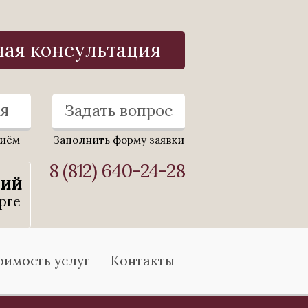
ная консультация
я
Задать вопрос
риём
Заполнить форму заявки
8 (812) 640-24-28
ний
рге
оимость услуг
Контакты