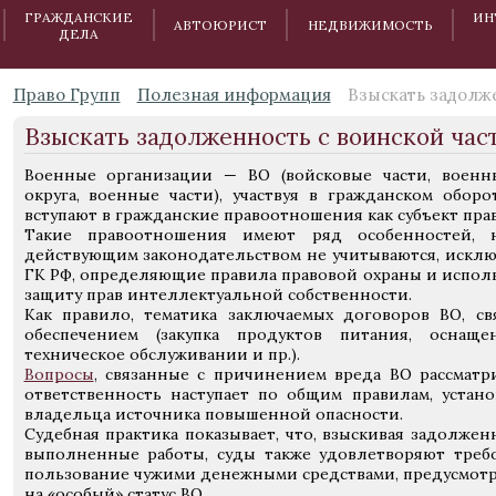
ГРАЖДАНСКИЕ
ИН
АВТОЮРИСТ
НЕДВИЖИМОСТЬ
ДЕЛА
Право Групп
Полезная информация
Взыскать задолж
Взыскать задолженность с воинской час
Военные организации — ВО (войсковые части, военн
округа, военные части), участвуя в гражданском оборот
вступают в гражданские правоотношения как субъект прав
Такие правоотношения имеют ряд особенностей, 
действующим законодательством не учитываются, исключ
ГК РФ, определяющие правила правовой охраны и испол
защиту прав интеллектуальной собственности.
Как правило, тематика заключаемых договоров ВО, св
обеспечением (закупка продуктов питания, оснащ
техническое обслуживании и пр.).
Вопросы
, связанные с причинением вреда ВО рассматр
ответственность наступает по общим правилам, устано
владельца источника повышенной опасности.
Судебная практика показывает, что, взыскивая задолженн
выполненные работы, суды также удовлетворяют треб
пользование чужими денежными средствами, предусмотре
на «особый» статус ВО.