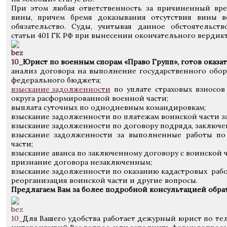
При этом любая ответственность за причиненный вре
вины, причем бремя доказывания отсутствия вины в
обязательство. Суды, учитывая данное обстоятельст
статьи 401 ГК РФ при вынесении окончательного вердикт
Юрист по военным спорам «Право Групп», готов оказа
анализ договора на выполнение государственного обор
федерального бюджета;
взыскание задолженности
по уплате страховых взносо
округа расформированной военной части;
выплата суточных по однодневным командировкам;
взыскание задолженности по платежам воинской части з
взыскание задолженности по договору подряда, заключен
взыскание задолженности за выполненные работы по
части;
взыскание аванса по заключенному договору с воинской ч
признание договора незаключенным;
взыскание задолженности по оказанию кадастровых рабо
реорганизация воинской части и другие вопросы.
Предлагаем Вам за более подробной консультацией обра
Для Вашего удобства работает дежурный юрист по т