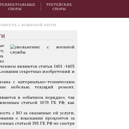
ТЕЛЛЕКТУАЛЬНЫЕ
ТРЕТЕЙСКИЕ
СПОРЫ
СПОРЫ
енность с воинской части
ти
ые
е,
а.
но
ением являются статьи 1401 -1405
ьзования секретных изобретений и
язана с материально-техническим
ение мебелью, текущий ремонт,
иваются в «обычном порядке», так
вленным статьей 1079 ГК РФ, как
ость с ВО за оказанные ей услуги,
ования о взыскании процентов за
нных статьей 395 ГК РФ не смотря