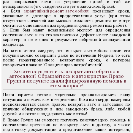
раз направлялся вами на устранение одной и той же
неисправности (что свидетельствует о заводском браке).
Если
гарантийный ремонт автомобиля
превышает сроки,
указанные в договоре о предоставлении услуг (при этом
отсутствие запчастей или высокая сложность ремонта не могут
считаться основаниями для продления срока ремонтных работ).
Если был нанят независимый эксперт для определения
состояния авто и по его заключениям дефект имеет заводской
характер, а не возник в результате небрежной эксплуатации
владельца.
Из всего этого следует, что возврат автомобиля после его
покупки можно совершить даже по истечении 14-дней, то есть
после гарантированного возвратного срока, о котором
говориться в законе “О защите прав потребителей”.
Хотите осуществить возврат авто обратно в
автосалон? Обращайтесь к автоюристам Право
Групп и получите квалифицированную помощь в
этом вопросе!
Наши юристы готовы тщательно проанализировать вашу
ситуацию и помочь вам в ее решении. Если вы твердо намерены
воспользоваться своим правом возврата авто в автосалон, по
причине обнаружения в нем заводского брака, либо любой
другой, мы готовы поддержать вас в этом!
В Право Групп вы сможете получить консультацию, помощь в
составлении претензии по возврату авто к дилеру, а также
подготовку документации и представление ваших интересов,