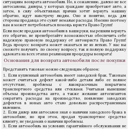
ситуациям возврата автомобиля. Но, к сожалению, далеко не все
автосалоны, дилеры, у которых граждане приобретают авто, а
затем, в силу объективных причин хотят вернуть машину
обратно, идут навстречу людям. Оно и понятно, ведь для
стороны продавца это сулит немалые расходы. Именно поэтому
вам и может потребоваться помощь юриста Право Групп!
Если после продажи автомобиля в ваши руки, вы решили вернуть
его обратно, не пренебрегайте возможностью обеспечить себе
надежную правовую поддержку от автоюриста Право Групп!
Ведь процесс возврата может оказаться не из легких. У нас вы
сможете получить по своему вопросу, так и полную поддержку
адвоката на всех этапах реализации процедуры возврата!
Основания для возврата автомобиля после покупки
Представить таковые можно следующим образом:
Если купленный автомобиль имеет заводской брак. Таковым
может считаться дефект какой-либо детали либо ее полное
отсутствие, проблемы с лакокрасочным покрытием
транспортного средства или стеклами. Учитывая нынешние
объемы производства авто, а также желание автогигантов
сократить расходы на производство, появление заводских
дефектов в новых авто стало довольно распространенным
явлением.
Если дилер или автосалон знал о наличии заводского брака в
автомобиле, но при этом, продал транспортное средство
клиенту, не уведомив о наличии проблемы.
Если автомобиль на условиях гарантийного обслуживания не