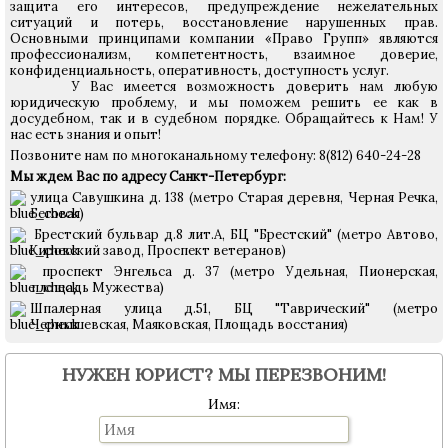
защита его интересов, предупреждение нежелательных
ситуаций и потерь, восстановление нарушенных прав.
Основными принципами компании «Право Групп» являются
профессионализм, компетентность, взаимное доверие,
конфиденциальность, оперативность, доступность услуг.
У Вас имеется возможность доверить нам любую
юридическую проблему, и мы поможем решить ее как в
досудебном, так и в судебном порядке. Обращайтесь к Нам! У
нас есть знания и опыт!
Позвоните нам по многоканальному телефону: 8(812) 640-24-28
Мы ждем Вас по адресу Санкт-Петербург:
улица Савушкина д. 138 (метро Старая деревня, Черная Речка,
Беговая)
Брестский бульвар д.8 лит.А, БЦ "Брестский"
(метро Автово,
Кировский завод, Проспект ветеранов)
проспект Энгельса д. 37 (метро Удельная, Пионерская,
площадь Мужества)
Шпалерная улица д.51, БЦ "Таврический" (метро
Чернышевская, Маяковская, Площадь восстания)
НУЖЕН ЮРИСТ? МЫ ПЕРЕЗВОНИМ!
Имя: