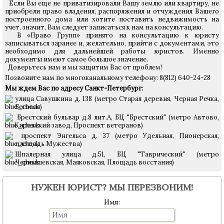
Если Вы еще не приватизировали Вашу землю или квартиру, не
приобрели право владения, распоряжения и отчуждения Вашего
построенного дома или хотите поставить недвижимость на
учет, значит, Вам следует записаться к нам на консультацию.
В «Право Групп» принято на консультацию к юристу
записываться заранее и, желательно, прийти с документами, это
необходимо для дальнейшей работы юристов. Именно
документы имеют самое большое значение.
Доверьтесь нам и мы защитим Вас от проблем!
Позвоните нам по многоканальному телефону: 8(812) 640-24-28
Мы ждем Вас по адресу Санкт-Петербург:
улица Савушкина д. 138 (метро Старая деревня, Черная Речка,
Беговая)
Брестский бульвар д.8 лит.А, БЦ "Брестский"
(метро Автово,
Кировский завод, Проспект ветеранов)
проспект Энгельса д. 37 (метро Удельная, Пионерская,
площадь Мужества)
Шпалерная улица д.51, БЦ "Таврический" (метро
Чернышевская, Маяковская, Площадь восстания)
НУЖЕН ЮРИСТ? МЫ ПЕРЕЗВОНИМ!
Имя: