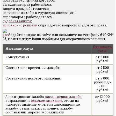
правовая экспертиза договора;
ущемление прав работников;
защита прав работодателя;
написание жалобы в трудовую инспекцию;
переговоры с работодателем
судебная защита
;
исполнение решения
суда и другие вопросы трудового права.
Задайте вопрос на сайте или позвоните по телефону
640-24-
28
, юристы ждут Ваши проблемы для оперативного решения.
Стоимость
Название услуги
услуг
Консультация
от 2 000
рублей
Составление претензии, жалобы
от 7 500
рублей
Составление искового заявления
от 7 000
рублей до
17 000
рублей
Апелляционная жалоба,
кассационная жалоба
,
от 12 000
возражение на
исковое заявление
, отзыв на
рублей
исковое заявление, отзыв на апелляционную
жалобу, отзыв на кассационную жалобу,
составление мирового соглашения