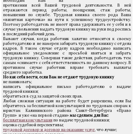
необходим Вам на
протяжении всей Вашей трудовой деятельности. В ней
отражаются период работы, поощрения, стаж работы,
повышения по службе. Трудовая книжка своего рода Ваша
«визитная карточка» на пути к успешному трудоустройству.
Поэтому работодатель не имеет права удерживать ее у себя и в
случае увольнения выдать трудовую книжку на руки под роспись
в последний рабочий день.
Бывают случаи, когда работник халатно относится к своему
работодателю и не намерен забирать трудовую книжку с отдела
кадров. В таком случае отделу кадров необходимо написать
официальное уведомление с просьбой явиться и забрать
трудовую книжку. Совершая такие действия, работодатель тем
самым «снимает» с себя ответственность по данному вопросу. В
противном случае работник вправе требовать выплаты
среднего заработка.
Но как себя вести, если Вам не отдают трудовую книжку
не паниковать;
написать официальное письмо работодателю о выдаче
трудовой книжки;
обратиться в суд за защитой своих прав.
Любая сложная ситуация на работе будет разрешена, если Вы
обратитесь за бесплатной консультацией по трудовым спорам к
юристам Калининского района Санкт-Петербурга «Право
Групп» и уже «на первой стадии»
мы сделаем для Вас
:
бесплатная консультация
по выдаче трудовой книжки;
оценка судебной перспективы;
трудовой договор и договор на оказание услуг
, что лучше;