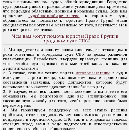
также первым звеном судов общей юрисдикции. Городские
суды рассматривают гражданские и уголовные дела, кроме тех,
что подсудны областным, военным и краевым судам. Если вам
предстоит
судебное разбирательство
в городском суде,
обращайтесь за помощью к юристам Право Групп! Наши
специалисты помогут вам, независимо от того, выступаете вы в
роли истца или ответчика.
Чем вам могут помочь юристы Право Групп в
городском суде СПб?
Мы представляем защиту нашим клиентам, выступающим в
роли ответчика в городском суде СПб по делам различной
квалификации. Выработаем твердую правовую позицию для
того, чтобы суд признал исковые требования к вам не
действительными.
В случае, если вы хотите подать
исковое заявление
в суд и
выступить в роли истца, мы поможем вам в правильном
составлении заявления, сборе документов, которые будут
использованы в качестве доказательной базы по делу.
В случае, если иск вынес постановление и вы хотите его
обжаловать, мы подготовим для вас апелляционную или
кассационную жалобу для того, чтобы решение органа было
пересмотрено.
Мы гарантируем поддержку на всех этапах решения
проблемы, готовы предложить вам, как комплексную помощь и
поддержку в городских судах СПб, так и в отдельных задачах,
стоящих перед вами в ходе подготовки и непосредственно
проведения судебных разбирательств.