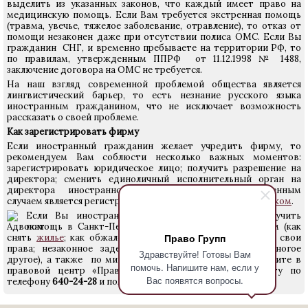
выделить из указанных законов, что каждый имеет право на
медицинскую помощь. Если Вам требуется экстренная помощь
(травма, увечье, тяжелое заболевание, отравление), то отказ от
помощи незаконен даже при отсутствии полиса ОМС. Если Вы
гражданин СНГ, и временно пребываете на территории РФ, то
по правилам, утвержденным ППРФ от 11.12.1998 № 1488,
заключение договора на ОМС не требуется.
На наш взгляд современной проблемой общества является
лингвистический барьер, то есть незнание русского языка
иностранным гражданином, что не исключает возможность
рассказать о своей проблеме.
Как зарегистрировать фирму
Если иностранный гражданин желает учредить фирму, то
рекомендуем Вам соблюсти несколько важных моментов:
зарегистрировать юридическое лицо; получить разрешение на
директора; сменить единоличный исполнительный орган на
директора иностранного гражданина. Распространенным
случаем является регистрация
ООО с иностранным участником
.
Если Вы иностранный гражданин и желаете получить
помощь в Санкт-Петербурге по различным вопросам (как
Право Групп
снять
жилье
; как обжаловать
отказ
УФМС; как защитить свои
права; незаконное задержание органами полиции и многое
Здравствуйте! Готовы Вам
другое), а также по миграционным вопросам, то приходите в
помочь. Напишите нам, если у
правовой центр «Право Групп» или позвоните юристу по
Вас появятся вопросы.
телефону
640-24-28
и получите консультацию.