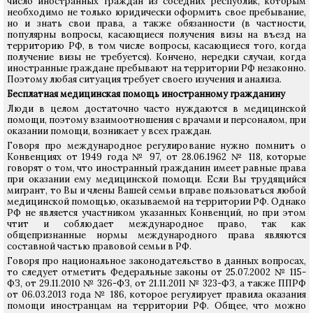
число иностранных граждан из соседних республик, которым
необходимо не только юридически оформить свое пребывание,
но и знать свои права, а также обязанности (в частности,
популярны вопросы, касающиеся получения визы на въезд на
территорию РФ, в том числе вопросы, касающиеся того, когда
получение визы не требуется). Кончено, нередки случаи, когда
иностранные граждане пребывают на территории РФ незаконно.
Поэтому любая ситуация требует своего изучения и анализа.
Бесплатная медицинская помощь иностранному гражданину
Люди в целом достаточно часто нуждаются в медицинской
помощи, поэтому взаимоотношения с врачами и персоналом, при
оказании помощи, возникает у всех граждан.
Говоря про международное регулирование нужно помнить о
Конвенциях от 1949 года № 97, от 28.06.1962 № 118, которые
говорят о том, что иностранный гражданин имеет равные права
при оказании ему медицинской помощи. Если Вы трудящийся
мигрант, то Вы и члены Вашей семьи вправе пользоваться любой
медицинской помощью, оказываемой на территории РФ. Однако
РФ не является участником указанных Конвенций, но при этом
чтит и соблюдает международное право, так как
общепризнанные нормы международного права являются
составной частью правовой семьи в РФ.
Говоря про национальное законодательство в данных вопросах,
то следует отметить Федеральные законы от 25.07.2002 № 115-
ФЗ, от 29.11.2010 № 326-ФЗ, от 21.11.2011 № 323-ФЗ, а также ППРФ
от 06.03.2013 года № 186, которое регулирует правила оказания
помощи иностранцам на территории РФ. Общее, что можно