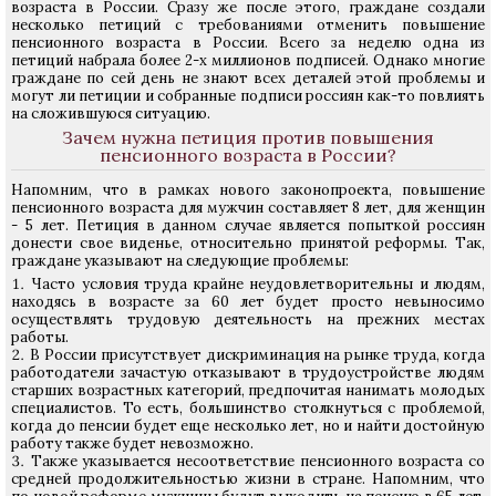
возраста в России. Сразу же после этого, граждане создали
несколько петиций с требованиями отменить повышение
пенсионного возраста в России. Всего за неделю одна из
петиций набрала более 2-х миллионов подписей. Однако многие
граждане по сей день не знают всех деталей этой проблемы и
могут ли петиции и собранные подписи россиян как-то повлиять
на сложившуюся ситуацию.
Зачем нужна петиция против повышения
пенсионного возраста в России?
Напомним, что в рамках нового законопроекта, повышение
пенсионного возраста для мужчин составляет 8 лет, для женщин
- 5 лет. Петиция в данном случае является попыткой россиян
донести свое виденье, относительно принятой реформы. Так,
граждане указывают на следующие проблемы:
Часто условия труда крайне неудовлетворительны и людям,
находясь в возрасте за 60 лет будет просто невыносимо
осуществлять трудовую деятельность на прежних местах
работы.
В России присутствует дискриминация на рынке труда, когда
работодатели зачастую отказывают в трудоустройстве людям
старших возрастных категорий, предпочитая нанимать молодых
специалистов. То есть, большинство столкнуться с проблемой,
когда до пенсии будет еще несколько лет, но и найти достойную
работу также будет невозможно.
Также указывается несоответствие пенсионного возраста со
средней продолжительностью жизни в стране. Напомним, что