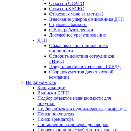
Отказ по ОСАГО
Отказ по КАСКО
Страховая мало заплатила?
Взыскание ущерба с виновника ДТП
Страховая банкрот
С Вас требуют деньги
Досудебное урегулирование
ДТП
Обжаловать постановление о
виновности
Оспорить действия сотрудников
ГИБДД
Представление интересов в ГИБДД
Сбор документов для страховой
компании
Недвижимость
Консультации
Выписки ЕГРП
Подбор объектов недвижимости для
покупки
Подбор объектов недвижимости для аренды
Поиск покупателя
Поиск арендатора
Составление и проверка договоров
Проверка юридической чистоты сделки