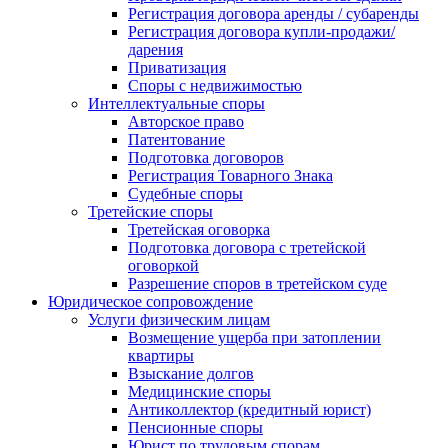
Регистрация договора аренды / субаренды
Регистрация договора купли-продажи/
дарения
Приватизация
Cпоры с недвижимостью
Интеллектуальные споры
Авторское право
Патентование
Подготовка договоров
Регистрация Товарного Знака
Судебные споры
Третейские споры
Третейская оговорка
Подготовка договора с третейской
оговоркой
Разрешение споров в третейском суде
Юридическое сопровождение
Услуги физическим лицам
Возмещение ущерба при затоплении
квартиры
Взыскание долгов
Медицинские споры
Антиколлектор (кредитный юрист)
Пенсионные споры
Юрист по трудовым спорам