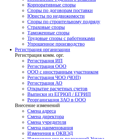
Корпоративные споры
Споры по договорам поставки
Юристы по недвижимости
Споры по строительному подряду
Страховые споры
Таможенные споры
Трудовые споры с работниками
Упрощенное производство
Регистрация
организации
Регистрация комм. орг.
Регистрация ИП
Регистрация ООО
ООО с иностранным участником
Регистрация ЧОО (ЧОП)
Регистрация АО
Открытие расчетных счетов
Выписки из ЕГРЮЛ / ЕГРИП
Реорганизация ЗАО в ООО
Внесение изменений
Смена адреса
Смена директора
Cмена учредителя
Смена наименования
Изменения в ОКВЭД
Изменение иных положений Устава