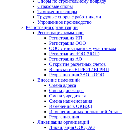
Споры по строительному подряду
Страховые споры
Таможенные споры
Трудовые споры с работниками
Упрощенное производство
Регистрация организации
Регистрация комм. орг.
Регистрация ИП
Регистрация ООО
ООО с иностранным участником
Регистрация ЧОО (ЧОП)
Регистрация АО
Открытие расчетных счетов
Выписки из ЕГРЮЛ / ЕГРИП
Реорганизация ЗАО в ООО
Внесение изменений
Смена адреса
Смена директора
Cмена учредителя
Смена наименования
Изменения в ОКВЭД
Изменение иных положений Устава
Реорганизация
Ликвидация организаций
Ликвидация ООО, АО