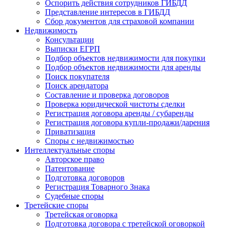
Оспорить действия сотрудников ГИБДД
Представление интересов в ГИБДД
Сбор документов для страховой компании
Недвижимость
Консультации
Выписки ЕГРП
Подбор объектов недвижимости для покупки
Подбор объектов недвижимости для аренды
Поиск покупателя
Поиск арендатора
Составление и проверка договоров
Проверка юридической чистоты сделки
Регистрация договора аренды / субаренды
Регистрация договора купли-продажи/дарения
Приватизация
Cпоры с недвижимостью
Интеллектуальные
споры
Авторское право
Патентование
Подготовка договоров
Регистрация Товарного Знака
Судебные споры
Третейские
споры
Третейская оговорка
Подготовка договора с третейской оговоркой