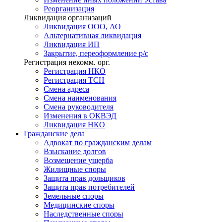
Реорганизация
Ликвидация организаций
Ликвидация ООО, АО
Альтернативная ликвидация
Ликвидация ИП
Закрытие, переоформление р/с
Регистрация некомм. орг.
Регистрация НКО
Регистрация ТСН
Смена адреса
Смена наименования
Смена руководителя
Изменения в ОКВЭД
Ликвидация НКО
Гражданские
дела
Адвокат по гражданским делам
Взыскание долгов
Возмещение ущерба
Жилищные споры
Защита прав дольщиков
Защита прав потребителей
Земельные споры
Медицинские споры
Наследственные споры