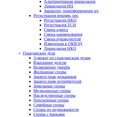
Альтернативная ликвидация
Ликвидация ИП
Закрытие, переоформление р/с
Регистрация некомм. орг.
Регистрация НКО
Регистрация ТСН
Смена адреса
Смена наименования
Смена руководителя
Изменения в ОКВЭД
Ликвидация НКО
Гражданские дела
Адвокат по гражданским делам
Взыскание долгов
Возмещение ущерба
Жилищные споры
Защита прав дольщиков
Защита прав потребителей
Земельные споры
Медицинские споры
Наследственные споры
Пенсионные споры
Семейные споры
Cпоры по недвижимости
Споры с банками