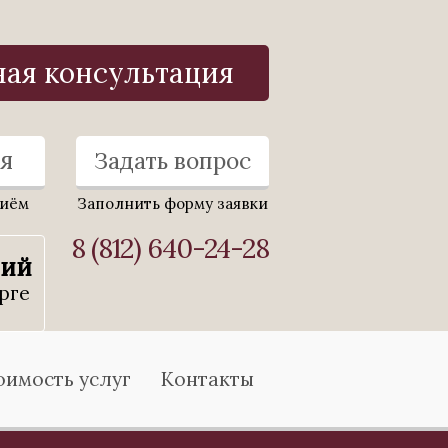
ная консультация
я
Задать вопрос
риём
Заполнить форму заявки
8 (812) 640-24-28
ний
рге
оимость услуг
Контакты