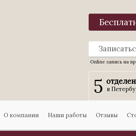
Бесплат
Записатьс
Online запись на п
5
отделе
в Петербу
О компании
Наши работы
Отзывы
Ст