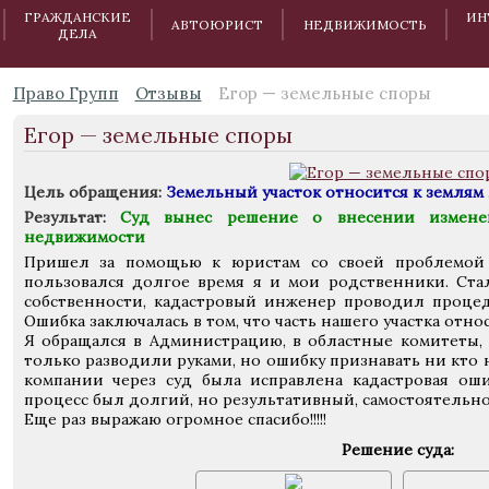
ГРАЖДАНСКИЕ
ИН
АВТОЮРИСТ
НЕДВИЖИМОСТЬ
ДЕЛА
Право Групп
Отзывы
Егор — земельные споры
Егор — земельные споры
Цель обращения:
Земельный участок относится к землям
Результат:
Суд вынес решение о внесении изменен
недвижимости
Пришел за помощью к юристам со своей проблемой 
пользовался долгое время я и мои родственники. Стал
собственности, кадастровый инженер проводил проце
Ошибка заключалась в том, что часть нашего участка отно
Я обращался в Администрацию, в областные комитеты, 
только разводили руками, но ошибку признавать ни кто 
компании через суд была исправлена кадастровая оши
процесс был долгий, но результативный, самостоятельно 
Еще раз выражаю огромное спасибо!!!!!
Решение суда: