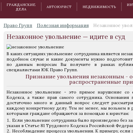
ГРАЖДАНСКИЕ
ИН
АВТОЮРИСТ
НЕДВИЖИМОСТЬ
ДЕЛА
Право Групп
Полезная информация
Незаконное увол
Незаконное увольнение — идите в суд
В каких ситуациях увольнение сотрудника является неза
подобном случае и какие документы нужно подготови
по данным вопросам Вы получите в рамках публик
специалистами ЮК Право Групп.
Признание увольнения незаконным - о
распространенные пр
Незаконное увольнение - это прямое нарушение со 
Кодекса, а также прав самого сотрудника. Основания
достаточно много и данный вопрос следует рассматри
каждому конкретному делу. Тем не менее, мы возьмем в р
которыми граждане обращаются за помощью к юристам:
Если увольнение сотрудника было произведено без з
указан в Статье 81 Трудового Кодекса Российской Федера
Несоблюдение процесса увольнения. К примеру, если э