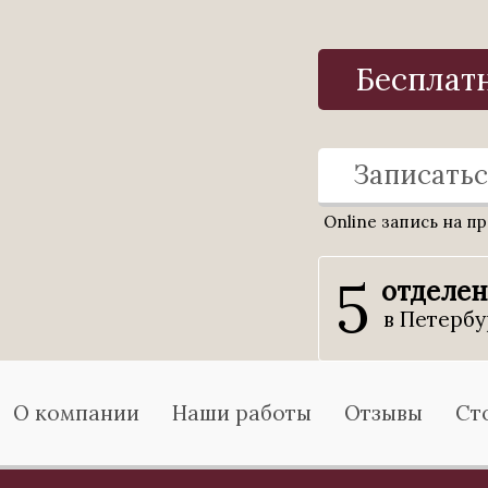
Бесплат
Записатьс
Online запись на п
5
отделе
в Петербу
О компании
Наши работы
Отзывы
Ст