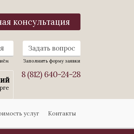
ная консультация
я
Задать вопрос
риём
Заполнить форму заявки
8 (812) 640-24-28
ний
рге
оимость услуг
Контакты