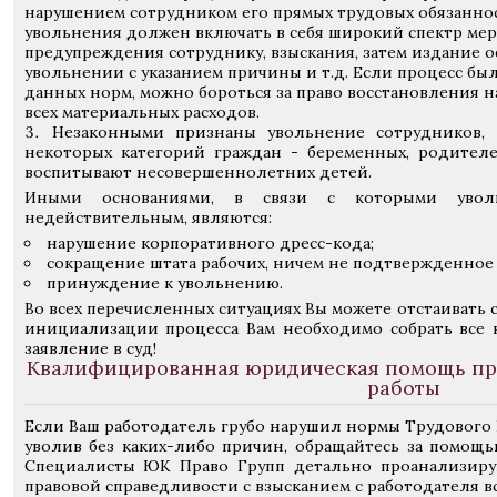
нарушением сотрудником его прямых трудовых обязанно
увольнения должен включать в себя широкий спектр мер
предупреждения сотруднику, взыскания, затем издание 
увольнении с указанием причины и т.д. Если процесс б
данных норм, можно бороться за право восстановления н
всех материальных расходов.
Незаконными признаны увольнение сотрудников, 
некоторых категорий граждан - беременных, родител
воспитывают несовершеннолетних детей.
Иными основаниями, в связи с которыми увол
недействительным, являются:
нарушение корпоративного дресс-кода;
сокращение штата рабочих, ничем не подтвержденное
принуждение к увольнению.
Во всех перечисленных ситуациях Вы можете отстаивать с
инициализации процесса Вам необходимо собрать все
заявление в суд!
Квалифицированная юридическая помощь пр
работы
Если Ваш работодатель грубо нарушил нормы Трудового 
уволив без каких-либо причин, обращайтесь за помощ
Специалисты ЮК Право Групп детально проанализиру
правовой справедливости с взысканием с работодателя в