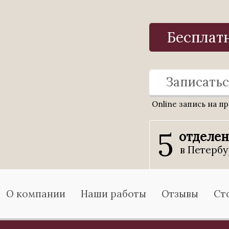
Бесплат
Записатьс
Online запись на п
5
отделе
в Петербу
О компании
Наши работы
Отзывы
Ст