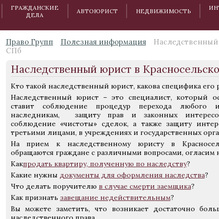
ГРАЖДАНСКИЕ
ИН
АВТОЮРИСТ
НЕДВИЖИМОСТЬ
ДЕЛА
Право Групп
Полезная информация
Наследственный 
СПб
Наследственный юрист в Красносельск
Кто такой наследственный юрист, какова специфика его 
Наследственный юрист – это специалист, который о
ставит соблюдение процедур перехода любого и
наследникам, защиту прав и законных интересов
соблюдение «чистоты» сделок, а также защиту интер
третьими лицами, в учреждениях и государственных орга
На прием к наследственному юристу в Красносель
обращаются граждане с различными вопросами, огласим 
Как
продать квартиру, полученную по наследству
?
Какие нужны
документы для оформления наследства
?
Что делать поручителю
в случае смерти заемщика
?
Как признать
завещание недействительным
?
Вы можете заметить, что возникает достаточно боль
наследственного права.