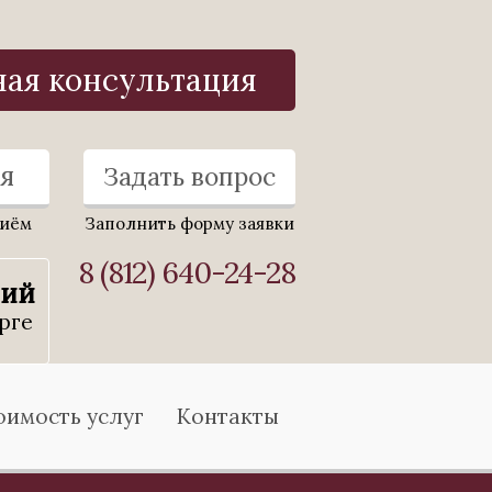
ная консультация
я
Задать вопрос
риём
Заполнить форму заявки
8 (812) 640-24-28
ний
рге
оимость услуг
Контакты